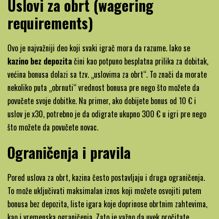
Uslovi za obrt (wagering
koja
morate
requirements)
morate
znati
da
znate
Ovo je najvažniji deo koji svaki igrač mora da razume. Iako se
kazino bez depozita
čini kao potpuno besplatna prilika za dobitak,
većina bonusa dolazi sa tzv. „uslovima za obrt“. To znači da morate
nekoliko puta „obrnuti“ vrednost bonusa pre nego što možete da
povučete svoje dobitke. Na primer, ako dobijete bonus od 10 € i
uslov je x30, potrebno je da odigrate ukupno 300 € u igri pre nego
što možete da povučete novac.
Ograničenja i pravila
Pored uslova za obrt, kazina često postavljaju i druga ograničenja.
To može uključivati maksimalan iznos koji možete osvojiti putem
bonusa bez depozita, liste igara koje doprinose obrtnim zahtevima,
kao i vremenska ograničenja. Zato je važno da uvek pročitate