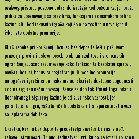
ovakvog pristupa posebno dolazi do izražaja kod početnika, jer pruža
priliku za upoznavanje sa pravilima, funkcijama i dinamikom online
kazina, ali i kod iskusnih igrača koji žele da testiraju nove igre ili
iskoriste dodatne promocije.
Ključ uspeha pri korišćenju bonusa bez depozita leži u pažljivom
praćenju pravila i uslova, posebno obrtnih zahteva i vremenskih
ograničenja. Jasno razumevanje kako funkcionišu besplatni spinovi,
novčani bonusi, bonus za registraciju ili mobilne promocije
omogućava igračima da maksimalno iskoriste dostupne pogodnosti
i da na siguran način povećaju šanse za dobitak. Pored toga, odabir
licenciranog i sigurnog kazina je od suštinske važnosti, jer
garantuje fer igru, zaštitu ličnih podataka i transparentnost u vezi
sa isplatama dobitaka.
Ukratko, kazino bez depozita predstavlja savršen balans između
zabave i sigurnosti. On nudi jedinstvenu priliku da se igrači upuste u