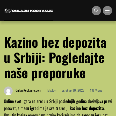
Kazino bez depozita
u Srbiji: Pogledajte
naše preporuke
OnlajnKockanje.com
Tekstovi
октобар 30, 2025
438 Views
Online svet igara na sreću u Srbiji poslednjih godina doživljava pravi
procvat, a među igračima je sve traženiji
kazino bez depozita
.
Ovaj tip kazina omogućava novim korisnicima da započnu igru bez