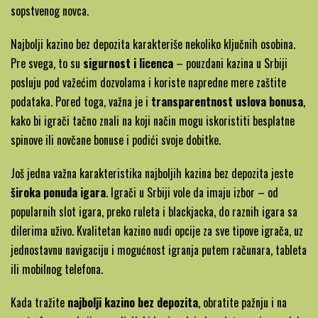
sopstvenog novca.
Najbolji kazino bez depozita karakteriše nekoliko ključnih osobina.
Pre svega, to su
sigurnost i licenca
– pouzdani kazina u Srbiji
posluju pod važećim dozvolama i koriste napredne mere zaštite
podataka. Pored toga, važna je i
transparentnost uslova bonusa
,
kako bi igrači tačno znali na koji način mogu iskoristiti besplatne
spinove ili novčane bonuse i podići svoje dobitke.
Još jedna važna karakteristika najboljih kazina bez depozita jeste
široka ponuda igara
. Igrači u Srbiji vole da imaju izbor – od
popularnih slot igara, preko ruleta i blackjacka, do raznih igara sa
dilerima uživo. Kvalitetan kazino nudi opcije za sve tipove igrača, uz
jednostavnu navigaciju i mogućnost igranja putem računara, tableta
ili mobilnog telefona.
Kada tražite
najbolji kazino bez depozita
, obratite pažnju i na