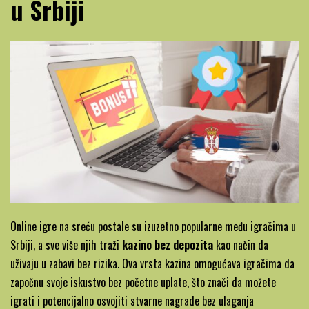
u Srbiji
Online igre na sreću postale su izuzetno popularne među igračima u
Srbiji, a sve više njih traži
kazino bez depozita
kao način da
uživaju u zabavi bez rizika. Ova vrsta kazina omogućava igračima da
započnu svoje iskustvo bez početne uplate, što znači da možete
igrati i potencijalno osvojiti stvarne nagrade bez ulaganja