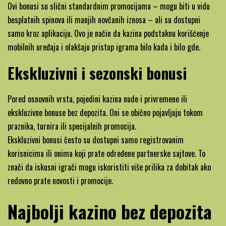
Kockan
Ovi bonusi su slični standardnim promocijama – mogu biti u vidu
preko
besplatnih spinova ili manjih novčanih iznosa – ali su dostupni
mobite
samo kroz aplikaciju. Ovo je način da kazina podstaknu korišćenje
mobilnih uređaja i olakšaju pristup igrama bilo kada i bilo gde.
Ekskluzivni i sezonski bonusi
Pored osnovnih vrsta, pojedini kazina nude i privremene ili
ekskluzivne bonuse bez depozita. Oni se obično pojavljuju tokom
praznika, turnira ili specijalnih promocija.
Ekskluzivni bonusi često su dostupni samo registrovanim
korisnicima ili onima koji prate određene partnerske sajtove. To
znači da iskusni igrači mogu iskoristiti više prilika za dobitak ako
redovno prate novosti i promocije.
Najbolji kazino bez depozita