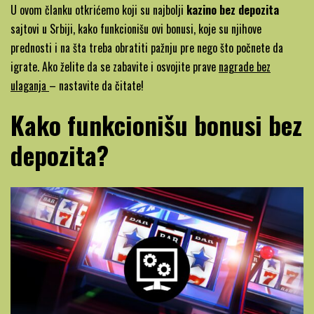
U ovom članku otkrićemo koji su najbolji
kazino bez depozita
sajtovi u Srbiji, kako funkcionišu ovi bonusi, koje su njihove
prednosti i na šta treba obratiti pažnju pre nego što počnete da
igrate. Ako želite da se zabavite i osvojite prave
nagrade bez
-
ulaganja
– nastavite da čitate!
Bonusi
Kako funkcionišu bonusi bez
bez
uplate
depozita?