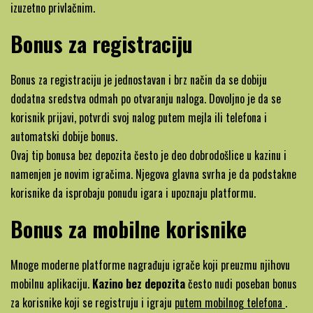
izuzetno privlačnim.
Bonus za registraciju
Bonus za registraciju je jednostavan i brz način da se dobiju
dodatna sredstva odmah po otvaranju naloga. Dovoljno je da se
korisnik prijavi, potvrdi svoj nalog putem mejla ili telefona i
automatski dobije bonus.
Ovaj tip bonusa bez depozita često je deo dobrodošlice u kazinu i
namenjen je novim igračima. Njegova glavna svrha je da podstakne
korisnike da isprobaju ponudu igara i upoznaju platformu.
Bonus za mobilne korisnike
Mnoge moderne platforme nagrađuju igrače koji preuzmu njihovu
mobilnu aplikaciju.
Kazino bez depozita
često nudi poseban bonus
-
za korisnike koji se registruju i igraju
putem mobilnog telefona
.