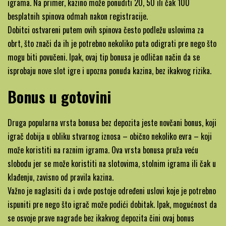
spinovi
igrama. Na primer, kazino može ponuditi 20, 50 ili čak 100
bez
besplatnih spinova odmah nakon registracije.
uplate
Dobitci ostvareni putem ovih spinova često podležu uslovima za
obrt, što znači da ih je potrebno nekoliko puta odigrati pre nego što
mogu biti povučeni. Ipak, ovaj tip bonusa je odličan način da se
isprobaju nove slot igre i upozna ponuda kazina, bez ikakvog rizika.
Bonus u gotovini
Druga popularna vrsta bonusa bez depozita jeste novčani bonus, koji
igrač dobija u obliku stvarnog iznosa – obično nekoliko evra – koji
može koristiti na raznim igrama. Ova vrsta bonusa pruža veću
slobodu jer se može koristiti na slotovima, stolnim igrama ili čak u
klađenju, zavisno od pravila kazina.
Važno je naglasiti da i ovde postoje određeni uslovi koje je potrebno
ispuniti pre nego što igrač može podići dobitak. Ipak, mogućnost da
se osvoje prave nagrade bez ikakvog depozita čini ovaj bonus