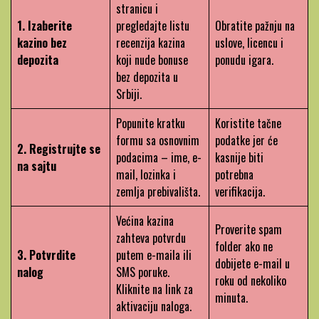
stranicu i
1. Izaberite
pregledajte listu
Obratite pažnju na
kazino bez
recenzija kazina
uslove, licencu i
depozita
koji nude bonuse
ponudu igara.
bez depozita u
Srbiji.
Popunite kratku
Koristite tačne
formu sa osnovnim
podatke jer će
2. Registrujte se
podacima – ime, e-
kasnije biti
na sajtu
mail, lozinka i
potrebna
zemlja prebivališta.
verifikacija.
Većina kazina
Proverite
spam
zahteva potvrdu
-
folder
ako ne
3. Potvrdite
putem e-maila ili
R
dobijete e-mail u
nalog
SMS poruke.
e
roku od nekoliko
Kliknite na link za
s
minuta.
aktivaciju naloga.
o