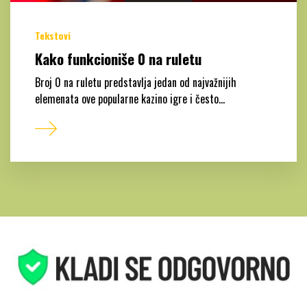
Tekstovi
Kako funkcioniše 0 na ruletu
Broj 0 na ruletu predstavlja jedan od najvažnijih
elemenata ove popularne kazino igre i često…