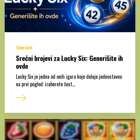
Tekstovi
Srećni brojevi za Lucky Six: Generišite ih
ovde
Lucky Six je jedna od onih igara koje deluju jednostavno
na prvi pogled: izaberete šest…