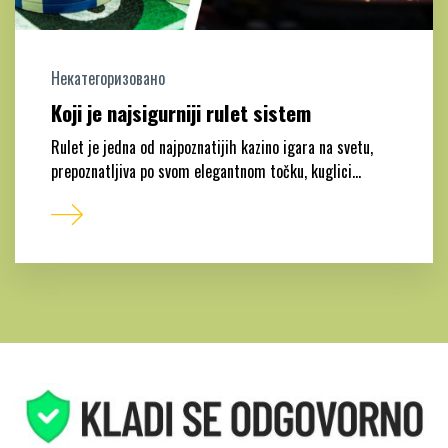
Некатегоризовано
Koji je najsigurniji rulet sistem
Rulet je jedna od najpoznatijih kazino igara na svetu,
prepoznatljiva po svom elegantnom točku, kuglici…