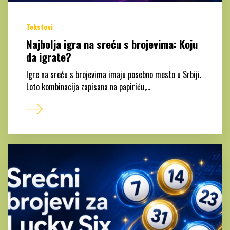
Tekstovi
Najbolja igra na sreću s brojevima: Koju
da igrate?
Igre na sreću s brojevima imaju posebno mesto u Srbiji.
Loto kombinacija zapisana na papiriću,…