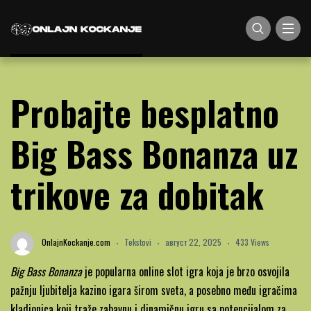
Probajte besplatno
Big Bass Bonanza uz
trikove za dobitak
OnlajnKockanje.com
Tekstovi
август 22, 2025
433 Views
Big Bass Bonanza
je popularna online slot igra koja je brzo osvojila
pažnju ljubitelja kazino igara širom sveta, a posebno među igračima
kladionica koji traže zabavnu i dinamičnu igru sa potencijalom za