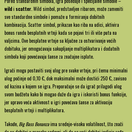
Pored standardnih simbola, igra poseduje i specijalne simbole –
wild
i
scatter
. Wild simbol, predstavljen ribarom, može zameniti
sve standardne simbole i pomaže u formiranju dobitnih
kombinacija. Scatter simbol, prikazan kao riba na udici, aktivira
bonus rundu besplatnih vrtnji kada se pojavi tri ili više puta na
valjcima. Ove besplatne vrtnje su ključne za ostvarivanje većih
dobitaka, jer omogućavaju sakupljanje multiplikatora i dodatnih
simbola koji povećavaju šanse za značajne isplate.
Igrači mogu postaviti svoj ulog pre svake vrtnje, pri čemu minimalni
ulog počinje od 0,10 €, dok maksimalni može dostići 250 €, zavisno
od kazina u kojem se igra. Preporučuje se da igrač prilagodi ulog
svom budžetu kako bi mogao duže da igra i iskoristi bonus funkcije,
jer upravo veća aktivnost u igri povećava šanse za aktivaciju
besplatnih vrtnji i multiplikatora.
Takođe,
Big Bass Bonanza
ima srednje-visoku volatilnost, što znači