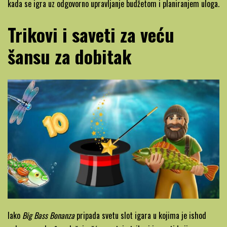
kada se igra uz odgovorno upravljanje budžetom i planiranjem uloga.
Trikovi i saveti za veću
šansu za dobitak
Iako
Big Bass Bonanza
pripada svetu slot igara u kojima je ishod