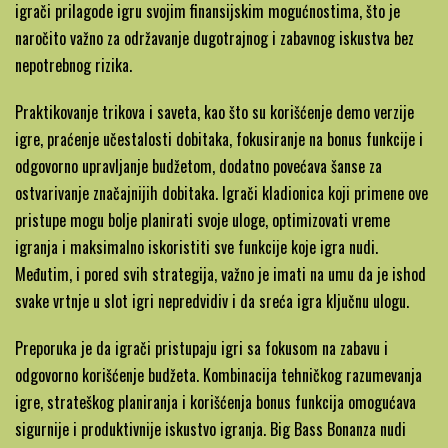
igrači prilagode igru svojim finansijskim mogućnostima, što je
naročito važno za održavanje dugotrajnog i zabavnog iskustva bez
nepotrebnog rizika.
Praktikovanje trikova i saveta, kao što su korišćenje demo verzije
igre, praćenje učestalosti dobitaka, fokusiranje na bonus funkcije i
odgovorno upravljanje budžetom, dodatno povećava šanse za
ostvarivanje značajnijih dobitaka. Igrači kladionica koji primene ove
pristupe mogu bolje planirati svoje uloge, optimizovati vreme
igranja i maksimalno iskoristiti sve funkcije koje igra nudi.
Međutim, i pored svih strategija, važno je imati na umu da je ishod
svake vrtnje u slot igri nepredvidiv i da sreća igra ključnu ulogu.
Preporuka je da igrači pristupaju igri sa fokusom na zabavu i
odgovorno korišćenje budžeta. Kombinacija tehničkog razumevanja
igre, strateškog planiranja i korišćenja bonus funkcija omogućava
sigurnije i produktivnije iskustvo igranja. Big Bass Bonanza nudi