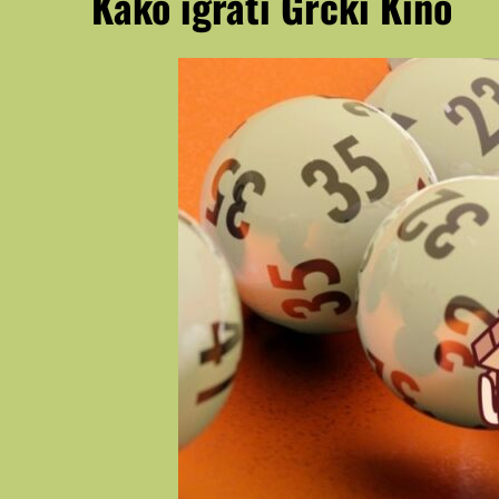
Kako igrati Grčki Kino