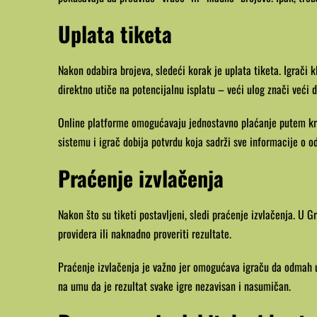
Uplata tiketa
Nakon odabira brojeva, sledeći korak je uplata tiketa. Igrači 
direktno utiče na potencijalnu isplatu – veći ulog znači veći do
Online platforme omogućavaju jednostavno plaćanje putem kredi
sistemu i igrač dobija potvrdu koja sadrži sve informacije o o
Praćenje izvlačenja
Nakon što su tiketi postavljeni, sledi praćenje izvlačenja. U
providera ili naknadno proveriti rezultate.
Praćenje izvlačenja je važno jer omogućava igraču da odmah u
na umu da je rezultat svake igre nezavisan i nasumičan.