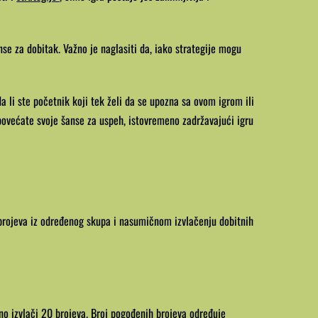
Taktika
za
anse za dobitak. Važno je naglasiti da, iako strategije mogu
grcki
kino
da li ste početnik koji tek želi da se upozna sa ovom igrom ili
 povećate svoje šanse za uspeh, istovremeno zadržavajući igru
 brojeva iz određenog skupa i nasumičnom izvlačenju dobitnih
no izvlači 20 brojeva. Broj pogođenih brojeva određuje