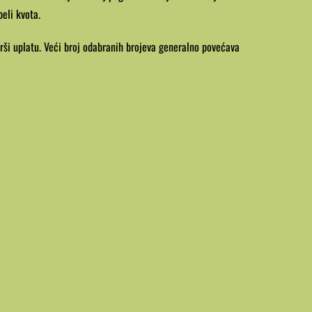
beli kvota.
rši uplatu. Veći broj odabranih brojeva generalno povećava