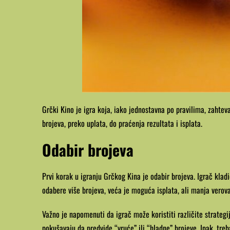
Grčki Kino je igra koja, iako jednostavna po pravilima, zahtev
brojeva, preko uplata, do praćenja rezultata i isplata.
Odabir brojeva
Prvi korak u igranju Grčkog Kina je odabir brojeva. Igrač klad
odabere više brojeva, veća je moguća isplata, ali manja verov
Važno je napomenuti da igrač može koristiti različite strategij
pokušavaju da predvide “vruće” ili “hladne” brojeve. Ipak, tre