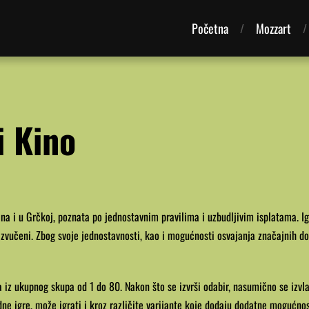
Početna
Mozzart
i Kino
na i u Grčkoj, poznata po jednostavnim pravilima i uzbudljivim isplatama. Ig
o izvučeni. Zbog svoje jednostavnosti, kao i mogućnosti osvajanja značajnih 
a iz ukupnog skupa od 1 do 80. Nakon što se izvrši odabir, nasumično se izvla
ne igre, može igrati i kroz različite varijante koje dodaju dodatne mogućnos