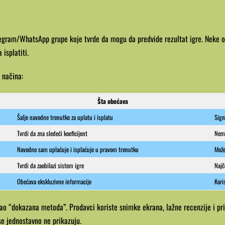
Telegram/WhatsApp grupe koje tvrde da mogu da predvide rezultat igre. Neke 
isplatiti.
 načina:
Šta obećava
Šalje navodne trenutke za uplatu i isplatu
Sign
Tvrdi da zna sledeći koeficijent
Nema
Navodno sam uplaćuje i isplaćuje u pravom trenutku
Može
Tvrdi da zaobilazi sistem igre
Najč
Obećava ekskluzivne informacije
Kori
kao “dokazana metoda”. Prodavci koriste snimke ekrana, lažne recenzije i pr
e jednostavno ne prikazuju.