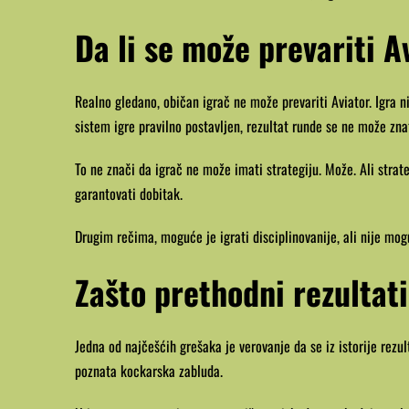
Da li se može prevariti A
Realno gledano, običan igrač ne može prevariti Aviator. Igra 
sistem igre pravilno postavljen, rezultat runde se ne može zna
To ne znači da igrač ne može imati strategiju. Može. Ali strateg
garantovati dobitak.
Drugim rečima, moguće je igrati disciplinovanije, ali nije mo
Zašto prethodni rezultat
Jedna od najčešćih grešaka je verovanje da se iz istorije rezul
poznata kockarska zabluda.