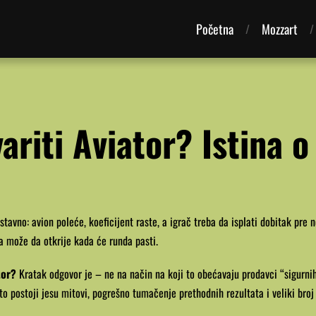
Početna
Mozzart
ariti Aviator? Istina 
stavno: avion poleće, koeficijent raste, a igrač treba da isplati dobitak pre
a može da otkrije kada će runda pasti.
tor?
Kratak odgovor je – ne na način na koji to obećavaju prodavci “sigurnih 
postoji jesu mitovi, pogrešno tumačenje prethodnih rezultata i veliki broj p