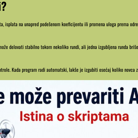
i?
ata, isplata na unapred podešenom koeficijentu ili promena uloga prema odr
može delovati stabilno tokom nekoliko rundi, ali jedna izgubljena runda briš
role. Kada program radi automatski, lakše je izgubiti osećaj koliko novca z