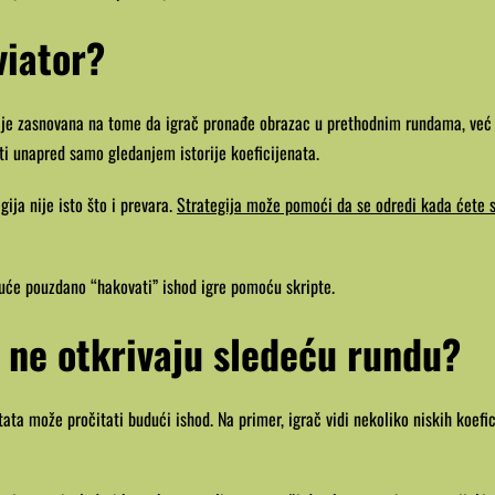
viator?
nije zasnovana na tome da igrač pronađe obrazac u prethodnim rundama, već 
ti unapred samo gledanjem istorije koeficijenata.
ija nije isto što i prevara.
Strategija može pomoći da se odredi kada ćete 
guće pouzdano “hakovati” ishod igre pomoću skripte.
i ne otkrivaju sledeću rundu?
tata može pročitati budući ishod. Na primer, igrač vidi nekoliko niskih koefi