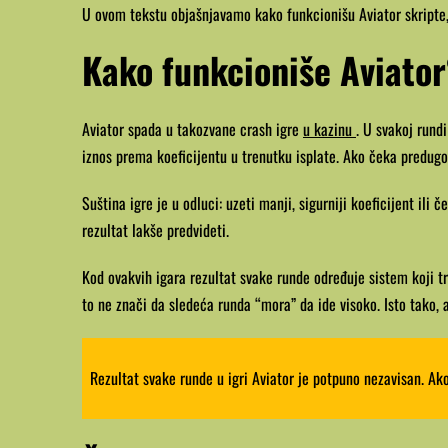
kako
U ovom tekstu objašnjavamo kako funkcionišu Aviator skripte,
se
igra
Kako funkcioniše Aviator
-
Aviator spada u takozvane crash igre
u kazinu
. U svakoj rund
iznos prema koeficijentu u trenutku isplate. Ako čeka predugo 
Suština igre je u odluci: uzeti manji, sigurniji koeficijent ili 
rezultat lakše predvideti.
Kod ovakvih igara rezultat svake runde određuje sistem koji t
to ne znači da sledeća runda “mora” da ide visoko. Isto tako,
Rezultat svake runde u igri Aviator je potpuno nezavisan. Ako