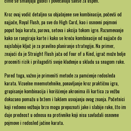
čime se smanjuju gubici i povećavaju šanse za uspeh.
Kroz ovaj vodič detaljno su objašnjene sve kombinacije, počevši od
najjače, Royal Flush, pa sve do High Card, kao i osnovni pojmovi
poput boja karata, parova, setova i akcija tokom igre. Razumevanje
kako se rangiraju karte i kako se kreću kombinacije od najjače do
najslabije ključ je za pravilno planiranje strategije. Na primer,
znajući da je Straight Flush jača od Four of a Kind, igrač može bolje
proceniti rizik i prilagoditi svoje klađenje u skladu sa snagom ruke.
Pored toga, važno je primeniti metode za pamćenje redosleda
karata. Vizuelne mnemotehnike, ponavljanje kroz praktičnu igru,
grupisanje kombinacija i korišćenje akronima ili kartica za vežbu
dokazano pomažu u bržem i lakšem usvajanju ovog znanja. Početnici
koji redovno vežbaju brzo mogu prepoznati jake i slabije ruke, što im
daje prednost u odnosu na protivnike koji nisu savladali osnovne
pojmove i redosled jačine karata.