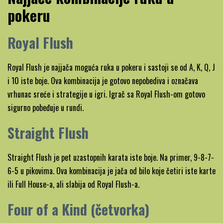
pokeru
Royal Flush
Royal Flush je najjača moguća ruka u pokeru i sastoji se od A, K, Q, J
i 10 iste boje. Ova kombinacija je gotovo nepobediva i označava
vrhunac sreće i strategije u igri. Igrač sa Royal Flush-om gotovo
sigurno pobeđuje u rundi.
Straight Flush
Straight Flush je pet uzastopnih karata iste boje. Na primer, 9-8-7-
6-5 u pikovima. Ova kombinacija je jača od bilo koje četiri iste karte
ili Full House-a, ali slabija od Royal Flush-a.
Four of a Kind (četvorka)