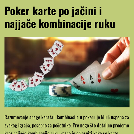
Poker karte po jačini i
najjače kombinacije ruku
Razumevanje snage karata i kombinacija u pokeru je ključ uspeha za
svakog igrača, posebno za početnike. Pre nego što detaljno prođemo
kroz najjače kombinacije ruku, važno je objasniti kako se karte