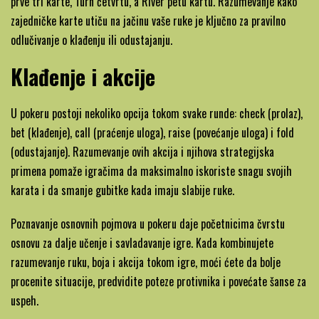
prve tri karte, Turn četvrtu, a River petu kartu. Razumevanje kako
zajedničke karte utiču na jačinu vaše ruke je ključno za pravilno
odlučivanje o klađenju ili odustajanju.
Klađenje i akcije
U pokeru postoji nekoliko opcija tokom svake runde: check (prolaz),
bet (klađenje), call (praćenje uloga), raise (povećanje uloga) i fold
(odustajanje). Razumevanje ovih akcija i njihova strategijska
primena pomaže igračima da maksimalno iskoriste snagu svojih
karata i da smanje gubitke kada imaju slabije ruke.
Poznavanje osnovnih pojmova u pokeru daje početnicima čvrstu
osnovu za dalje učenje i savladavanje igre. Kada kombinujete
razumevanje ruku, boja i akcija tokom igre, moći ćete da bolje
procenite situacije, predvidite poteze protivnika i povećate šanse za
uspeh.