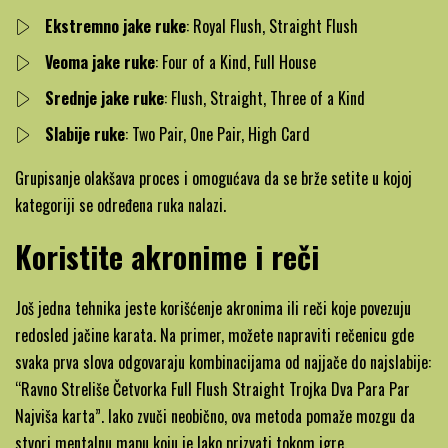
Ekstremno jake ruke
: Royal Flush, Straight Flush
Veoma jake ruke
: Four of a Kind, Full House
Srednje jake ruke
: Flush, Straight, Three of a Kind
Slabije ruke
: Two Pair, One Pair, High Card
Grupisanje olakšava proces i omogućava da se brže setite u kojoj
kategoriji se određena ruka nalazi.
Koristite akronime i reči
Još jedna tehnika jeste korišćenje akronima ili reči koje povezuju
redosled jačine karata. Na primer, možete napraviti rečenicu gde
svaka prva slova odgovaraju kombinacijama od najjače do najslabije:
“Ravno Streliše Četvorka Full Flush Straight Trojka Dva Para Par
Najviša karta”. Iako zvuči neobično, ova metoda pomaže mozgu da
stvori mentalnu mapu koju je lako prizvati tokom igre.