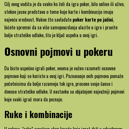
Cilj ovog vodiča je da svako ko želi da igra poker, bilo online ili uživo,
stekne jasnu predstavu o tome koje karte i kombinacije imaju
najveću vrednost. Nakon što savladate
poker karte po jačini
,
bićete spremni da sa više samopouzdanja ulazite u igre i pravite
bolje strateške odluke, što je ključ uspeha u ovoj igri.
Osnovni pojmovi u pokeru
Da biste uspešno igrali poker, veoma je važno razumeti osnovne
pojmove koji se koriste u ovoj igri. Poznavanje ovih pojmova pomaže
početnicima da bolje razumeju tok igre, procene svoje šanse i
donose strateške odluke. U nastavku su objašnjeni najvažniji pojmovi
koje svaki igrač mora da poznaje.
Ruke i kombinacije