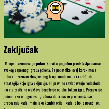
Zaključak
Učenje i razumevanje
poker karata po jačini
predstavlja osnovu
svakog uspešnog igrača pokera. Za početnike, ovaj korak može
delovati izazovno zbog velikog broja kombinacija i različitih
strategija koje igra uključuje, ali pravilno savladavanje redosleda
karata značajno olakšava donošenje odluka tokom igre. Poznavanje
jačine ruku omogućava igračima da precizno procene šanse,
prepoznaju kada imaju jaku kombinaciju i kada je bolje povući se,