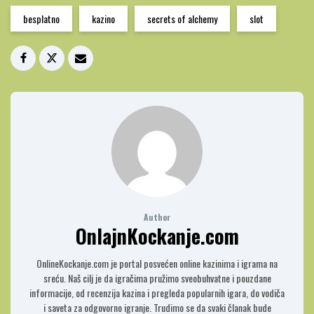
besplatno
kazino
secrets of alchemy
slot
Author
OnlajnKockanje.com
OnlineKockanje.com je portal posvećen online kazinima i igrama na
sreću. Naš cilj je da igračima pružimo sveobuhvatne i pouzdane
informacije, od recenzija kazina i pregleda popularnih igara, do vodiča
i saveta za odgovorno igranje. Trudimo se da svaki članak bude