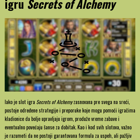
igru
Secrets of Alchemy
Iako je slot igra
Secrets of Alchemy
zasnovana pre svega na sreći,
postoje određene strategije i preporuke koje mogu pomoći igračima
kladionice da bolje upravljaju igrom, produže vreme zabave i
eventualno povećaju šanse za dobitak. Kao i kod svih slotova, važno
je razumeti da ne postoji garantovana formula za uspeh, ali pažljiv