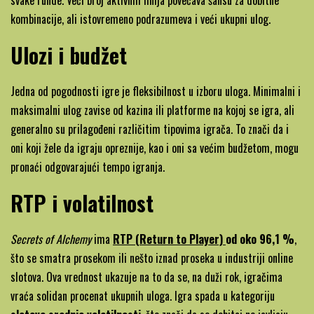
svake runde. Veći broj aktivnih linija povećava šansu za dobitne
kombinacije, ali istovremeno podrazumeva i veći ukupni ulog.
Ulozi i budžet
Jedna od pogodnosti igre je fleksibilnost u izboru uloga. Minimalni i
maksimalni ulog zavise od kazina ili platforme na kojoj se igra, ali
generalno su prilagođeni različitim tipovima igrača. To znači da i
oni koji žele da igraju opreznije, kao i oni sa većim budžetom, mogu
pronaći odgovarajući tempo igranja.
RTP i volatilnost
-
Secrets of Alchemy
ima
RTP (Return to Player)
od oko 96,1 %
,
Sta
što se smatra prosekom ili nešto iznad proseka u industriji online
je
slotova. Ova vrednost ukazuje na to da se, na duži rok, igračima
rtp
vraća solidan procenat ukupnih uloga. Igra spada u kategoriju