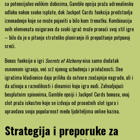
sa potencijalno velikim dobicima, Gamble opcija pruža adrenalinsku
odluku nakon svake isplate, dok Jackpot Cards funkcija predstavlja
iznenađenje koje se može pojaviti u bilo kom trenutku. Kombinacija
ovih elemenata osigurava da svaki igrač može pronaći svoj stil igre
– bilo da je u pitanju strateško planiranje ili prepuštanje potpunoj
sreći.
Bonus funkcije u igri
Secrets of Alchemy
nisu samo dodatak
osnovnom igranju, već srž njenog uzbuđenja i privlačnosti. One
igračima kladionice daju priliku da ostvare značajnije nagrade, ali i
da uživaju u raznolikosti i dinamici koju igra nudi. Zahvaljujući
besplatnim spinovima, Gamble opciji i Jackpot Cards bonusu, ovaj
slot pruža iskustvo koje se izdvaja od prosečnih slot igara i
opravdava svoju popularnost među ljubiteljima online kazina.
Strategija i preporuke za