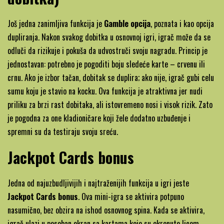
Još jedna zanimljiva funkcija je
Gamble opcija
, poznata i kao opcija
dupliranja. Nakon svakog dobitka u osnovnoj igri, igrač može da se
odluči da rizikuje i pokuša da udvostruči svoju nagradu. Princip je
jednostavan: potrebno je pogoditi boju sledeće karte – crvenu ili
crnu. Ako je izbor tačan, dobitak se duplira; ako nije, igrač gubi celu
sumu koju je stavio na kocku. Ova funkcija je atraktivna jer nudi
priliku za brzi rast dobitaka, ali istovremeno nosi i visok rizik. Zato
je pogodna za one kladioničare koji žele dodatno uzbuđenje i
spremni su da testiraju svoju sreću.
Jackpot Cards bonus
Jedna od najuzbudljivijih i najtraženijih funkcija u igri jeste
Jackpot Cards bonus
. Ova mini-igra se aktivira potpuno
nasumično, bez obzira na ishod osnovnog spina. Kada se aktivira,
igrač ulazi u poseban ekran sa kartama koje su okrenute licem