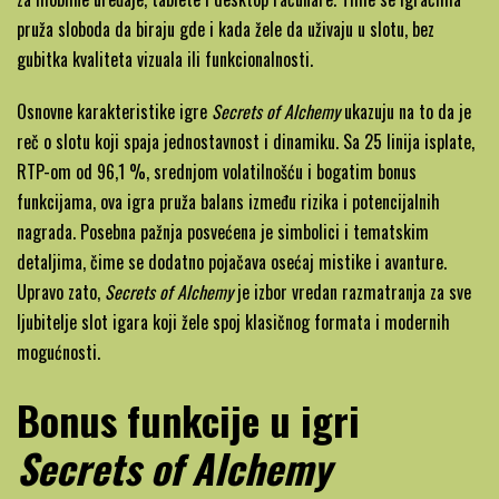
pruža sloboda da biraju gde i kada žele da uživaju u slotu, bez
gubitka kvaliteta vizuala ili funkcionalnosti.
Osnovne karakteristike igre
Secrets of Alchemy
ukazuju na to da je
reč o slotu koji spaja jednostavnost i dinamiku. Sa 25 linija isplate,
RTP-om od 96,1 %, srednjom volatilnošću i bogatim bonus
funkcijama, ova igra pruža balans između rizika i potencijalnih
nagrada. Posebna pažnja posvećena je simbolici i tematskim
detaljima, čime se dodatno pojačava osećaj mistike i avanture.
Upravo zato,
Secrets of Alchemy
je izbor vredan razmatranja za sve
ljubitelje slot igara koji žele spoj klasičnog formata i modernih
mogućnosti.
Bonus funkcije u igri
Secrets of Alchemy