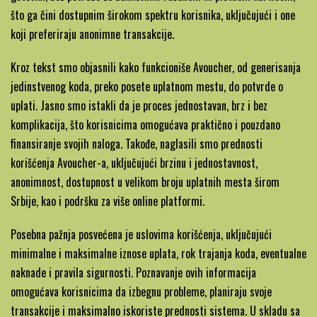
što ga čini dostupnim širokom spektru korisnika, uključujući i one
koji preferiraju anonimne transakcije.
Kroz tekst smo objasnili kako funkcioniše Avoucher, od generisanja
jedinstvenog koda, preko posete uplatnom mestu, do potvrde o
uplati. Jasno smo istakli da je proces jednostavan, brz i bez
komplikacija, što korisnicima omogućava praktično i pouzdano
finansiranje svojih naloga. Takođe, naglasili smo prednosti
korišćenja Avoucher-a, uključujući brzinu i jednostavnost,
anonimnost, dostupnost u velikom broju uplatnih mesta širom
Srbije, kao i podršku za više online platformi.
Posebna pažnja posvećena je uslovima korišćenja, uključujući
minimalne i maksimalne iznose uplata, rok trajanja koda, eventualne
naknade i pravila sigurnosti. Poznavanje ovih informacija
omogućava korisnicima da izbegnu probleme, planiraju svoje
transakcije i maksimalno iskoriste prednosti sistema. U skladu sa