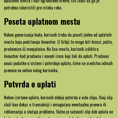
uplatnom mestu i važi ograničeno vreme, što znači da ga je
potrebno iskoristiti pre isteka roka.
Poseta uplatnom mestu
Nakon generisanja koda, korisnik treba da poseti jedno od uplatnih
mesta koja podržavaju Avoucher. U Srbiji to mogu biti kiosci, pošte,
prodavnice ili menjačnice. Na licu mesta, korisnik izdiktira
Avoucher kod prodavcu i navodi iznos koji želi da uplati. Prodavac
unosi podatke u sistem i potvrđuje uplatu, čime se sredstva odmah
prenose na online nalog korisnika.
Potvrda o uplati
Nakon izvršene uplate, korisnik dobija potvrdu u vidu slipa. Ovaj slip
služi kao dokaz o transakciji i omogućava eventualnu proveru ili
reklamaciju u slučaju problema. Važno je sačuvati slip dok uplata ne