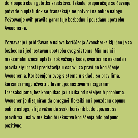
do zloupotrebe i gubitka sredstava. Takođe, preporučuje se čuvanje
potvrde o uplati dok se transakcija ne potvrdi na online nalogu.
Poštovanje ovih pravila garantuje bezbednu i pouzdanu upotrebu
Avoucher-a.
Poznavanje i pridržavanje uslova korišćenja Avoucher-a ključno je za
bezbednu i jednostavnu upotrebu ovog sistema. Minimalni i
maksimalni iznosi uplata, rok važenja koda, eventualne naknade i
pravila sigurnosti predstavljaju osnovu za pravilno korišćenje
Avoucher-a. Korišćenjem ovog sistema u skladu sa pravilima,
korisnici mogu uživati u brzim, jednostavnim i sigurnim
transakcijama, bez komplikacija i rizika od neželjenih problema.
Avoucher je dizajniran da omogući fleksibilnu i pouzdanu dopunu
online naloga, ali je važno da svaki korisnik bude upoznat sa
pravilima i uslovima kako bi iskustvo korišćenja bilo potpuno
pozitivno.