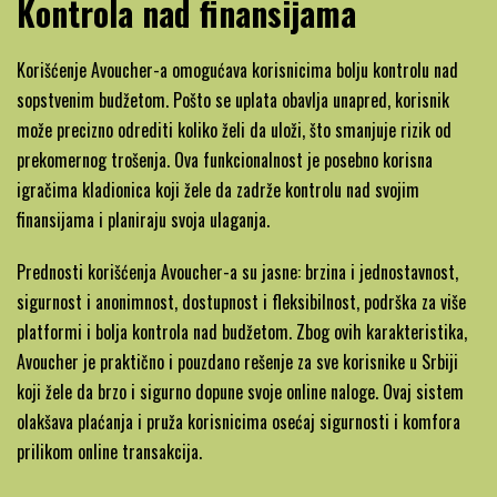
Kontrola nad finansijama
Korišćenje Avoucher-a omogućava korisnicima bolju kontrolu nad
sopstvenim budžetom. Pošto se uplata obavlja unapred, korisnik
može precizno odrediti koliko želi da uloži, što smanjuje rizik od
prekomernog trošenja. Ova funkcionalnost je posebno korisna
igračima kladionica koji žele da zadrže kontrolu nad svojim
finansijama i planiraju svoja ulaganja.
Prednosti korišćenja Avoucher-a su jasne: brzina i jednostavnost,
sigurnost i anonimnost, dostupnost i fleksibilnost, podrška za više
platformi i bolja kontrola nad budžetom. Zbog ovih karakteristika,
Avoucher je praktično i pouzdano rešenje za sve korisnike u Srbiji
koji žele da brzo i sigurno dopune svoje online naloge. Ovaj sistem
olakšava plaćanja i pruža korisnicima osećaj sigurnosti i komfora
prilikom online transakcija.