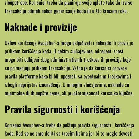
zloupotrebe. Korisnici treba da planiraju svoje uplate tako da izvrše
transakciju odmah nakon generisanja koda ili u što kraćem roku.
Naknade i provizije
Uslovi korišćenja Avoucher-a mogu uključivati i naknade ili provizije
prilikom korišćenja koda. U nekim slučajevima, određeni iznosi
mogu biti odbijeni zbog administrativnih troškova ili provizija koje
se primenjuju prilikom transakcije. Važno je da korisnici provere
pravila platforme kako bi bili upoznati sa eventualnim troškovima i
izbegli neprijatna iznenađenja. U mnogim slučajevima, naknade su
minimalne ili ih uopšte nema, ali je informisanost korisnika ključna.
Pravila sigurnosti i korišćenja
Korisnici Avoucher-a treba da poštuju pravila sigurnosti i korišćenja
koda. Kod se ne sme deliti sa trećim licima jer bi to moglo dovesti