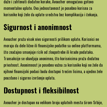
duže i zahtevati dodatne korake, Avoucher omogućava gotovo
momentalne uplate. Ova jednostavnost je posebno korisna za
korisnike koji žele da uplate sredstva bez komplikacija i čekanja.
Sigurnost i anonimnost
Avoucher pruža visok nivo sigurnosti prilikom uplate. Korisnici ne
moraju da dele lične ili finansijske podatke sa online platformama,
što značajno smanjuje rizik od zloupotrebe ili krađe podataka.
Transakcije se obavljaju anonimno, što korisnicima pruža dodatnu
privatnost. Anonimnost je posebno važna za korisnike koji ne žele da
njihovi finansijski podaci budu dostupni trećim licima, a ujedno žele
pouzdano i sigurno izvršenje uplata.
Dostupnost i fleksibilnost
Avoucher je dostupan na velikom broju uplatnih mesta širom Srbije,