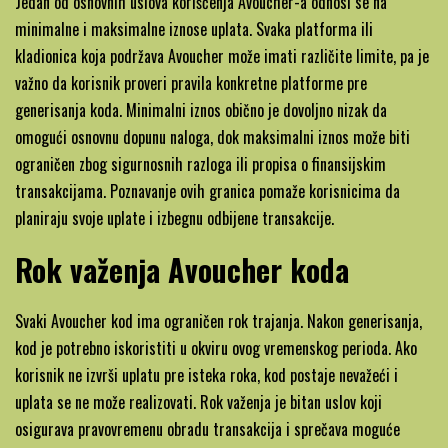
Jedan od osnovnih uslova korišćenja Avoucher-a odnosi se na
minimalne i maksimalne iznose uplata. Svaka platforma ili
kladionica koja podržava Avoucher može imati različite limite, pa je
važno da korisnik proveri pravila konkretne platforme pre
generisanja koda. Minimalni iznos obično je dovoljno nizak da
omogući osnovnu dopunu naloga, dok maksimalni iznos može biti
ograničen zbog sigurnosnih razloga ili propisa o finansijskim
transakcijama. Poznavanje ovih granica pomaže korisnicima da
planiraju svoje uplate i izbegnu odbijene transakcije.
Rok važenja Avoucher koda
Svaki Avoucher kod ima ograničen rok trajanja. Nakon generisanja,
kod je potrebno iskoristiti u okviru ovog vremenskog perioda. Ako
korisnik ne izvrši uplatu pre isteka roka, kod postaje nevažeći i
uplata se ne može realizovati. Rok važenja je bitan uslov koji
osigurava pravovremenu obradu transakcija i sprečava moguće