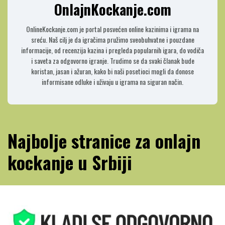
OnlajnKockanje.com
OnlineKockanje.com je portal posvećen online kazinima i igrama na
sreću. Naš cilj je da igračima pružimo sveobuhvatne i pouzdane
informacije, od recenzija kazina i pregleda popularnih igara, do vodiča
i saveta za odgovorno igranje. Trudimo se da svaki članak bude
koristan, jasan i ažuran, kako bi naši posetioci mogli da donose
informisane odluke i uživaju u igrama na siguran način.
Najbolje stranice za onlajn
kockanje u Srbiji