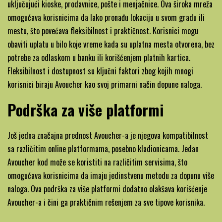
uključujući kioske, prodavnice, pošte i menjačnice. Ova široka mreža
omogućava korisnicima da lako pronađu lokaciju u svom gradu ili
mestu, što povećava fleksibilnost i praktičnost. Korisnici mogu
obaviti uplatu u bilo koje vreme kada su uplatna mesta otvorena, bez
potrebe za odlaskom u banku ili korišćenjem platnih kartica.
Fleksibilnost i dostupnost su ključni faktori zbog kojih mnogi
korisnici biraju Avoucher kao svoj primarni način dopune naloga.
Podrška za više platformi
Još jedna značajna prednost Avoucher-a je njegova kompatibilnost
sa različitim online platformama, posebno kladionicama. Jedan
Avoucher kod može se koristiti na različitim servisima, što
omogućava korisnicima da imaju jedinstvenu metodu za dopunu više
naloga. Ova podrška za više platformi dodatno olakšava korišćenje
Avoucher-a i čini ga praktičnim rešenjem za sve tipove korisnika.