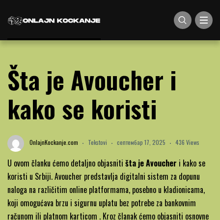
Šta je Avoucher i
kako se koristi
OnlajnKockanje.com
Tekstovi
септембар 17, 2025
436 Views
U ovom članku ćemo detaljno objasniti
šta je Avoucher
i kako se
koristi u Srbiji. Avoucher predstavlja digitalni sistem za dopunu
naloga na različitim online platformama, posebno u kladionicama,
koji omogućava brzu i sigurnu uplatu bez potrebe za bankovnim
-
računom ili
platnom karticom
. Kroz članak ćemo objasniti osnovne