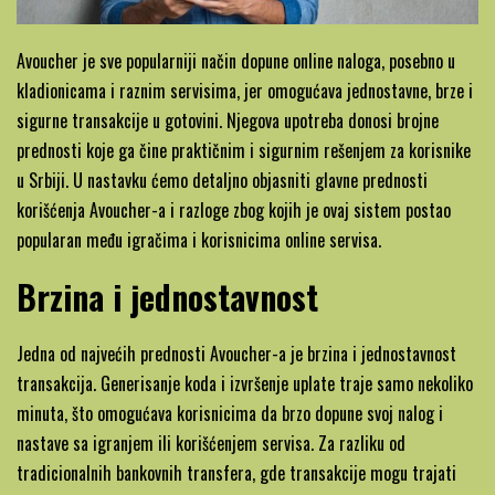
Avoucher je sve popularniji način dopune online naloga, posebno u
kladionicama i raznim servisima, jer omogućava jednostavne, brze i
sigurne transakcije u gotovini. Njegova upotreba donosi brojne
prednosti koje ga čine praktičnim i sigurnim rešenjem za korisnike
u Srbiji. U nastavku ćemo detaljno objasniti glavne prednosti
korišćenja Avoucher-a i razloge zbog kojih je ovaj sistem postao
popularan među igračima i korisnicima online servisa.
Brzina i jednostavnost
Jedna od najvećih prednosti Avoucher-a je brzina i jednostavnost
transakcija. Generisanje koda i izvršenje uplate traje samo nekoliko
minuta, što omogućava korisnicima da brzo dopune svoj nalog i
nastave sa igranjem ili korišćenjem servisa. Za razliku od
tradicionalnih bankovnih transfera, gde transakcije mogu trajati