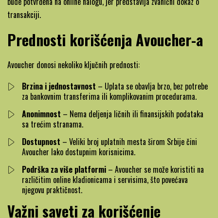
bude potvrđena na online nalogu, jer predstavlja zvanični dokaz o
transakciji.
Prednosti korišćenja Avoucher-a
Avoucher donosi nekoliko ključnih prednosti:
Brzina i jednostavnost
– Uplata se obavlja brzo, bez potrebe
za bankovnim transferima ili komplikovanim procedurama.
Anonimnost
– Nema deljenja ličnih ili finansijskih podataka
sa trećim stranama.
Dostupnost
– Veliki broj uplatnih mesta širom Srbije čini
Avoucher lako dostupnim korisnicima.
Podrška za više platformi
– Avoucher se može koristiti na
različitim online kladionicama i servisima, što povećava
njegovu praktičnost.
Važni saveti za korišćenje