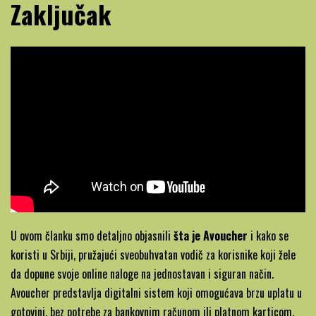
Zaključak
U ovom članku smo detaljno objasnili
šta je Avoucher
i kako se
koristi u Srbiji, pružajući sveobuhvatan vodič za korisnike koji žele
da dopune svoje online naloge na jednostavan i siguran način.
Avoucher predstavlja digitalni sistem koji omogućava brzu uplatu u
gotovini, bez potrebe za bankovnim računom ili platnom karticom,