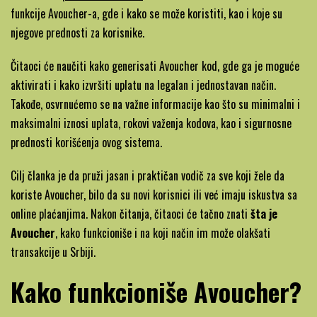
Najbolja
funkcije Avoucher-a, gde i kako se može koristiti, kao i koje su
kreditna
njegove prednosti za korisnike.
kartica
Čitaoci će naučiti kako generisati Avoucher kod, gde ga je moguće
aktivirati i kako izvršiti uplatu na legalan i jednostavan način.
Takođe, osvrnućemo se na važne informacije kao što su minimalni i
maksimalni iznosi uplata, rokovi važenja kodova, kao i sigurnosne
prednosti korišćenja ovog sistema.
Cilj članka je da pruži jasan i praktičan vodič za sve koji žele da
koriste Avoucher, bilo da su novi korisnici ili već imaju iskustva sa
online plaćanjima. Nakon čitanja, čitaoci će tačno znati
šta je
Avoucher
, kako funkcioniše i na koji način im može olakšati
transakcije u Srbiji.
Kako funkcioniše Avoucher?