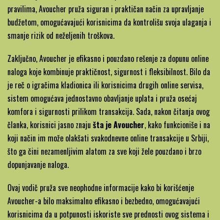
pravilima, Avoucher pruža siguran i praktičan način za upravljanje
budžetom, omogućavajući korisnicima da kontrolišu svoja ulaganja i
smanje rizik od neželjenih troškova.
Zaključno, Avoucher je efikasno i pouzdano rešenje za dopunu online
naloga koje kombinuje praktičnost, sigurnost i fleksibilnost. Bilo da
je reč o igračima kladionica ili korisnicima drugih online servisa,
sistem omogućava jednostavno obavljanje uplata i pruža osećaj
komfora i sigurnosti prilikom transakcija. Sada, nakon čitanja ovog
članka, korisnici jasno znaju
šta je Avoucher
, kako funkcioniše i na
koji način im može olakšati svakodnevne online transakcije u Srbiji,
što ga čini nezamenljivim alatom za sve koji žele pouzdano i brzo
dopunjavanje naloga.
Ovaj vodič pruža sve neophodne informacije kako bi korišćenje
Avoucher-a bilo maksimalno efikasno i bezbedno, omogućavajući
korisnicima da u potpunosti iskoriste sve prednosti ovog sistema i