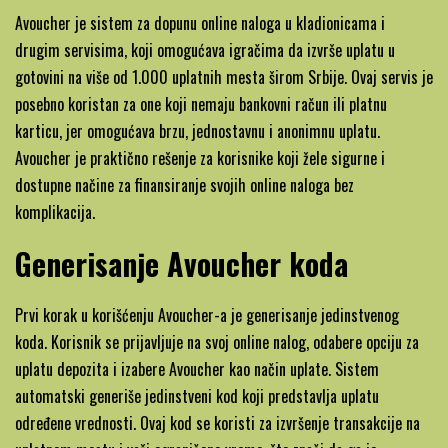
Avoucher je sistem za dopunu online naloga u kladionicama i
drugim servisima, koji omogućava igračima da izvrše uplatu u
gotovini na više od 1.000 uplatnih mesta širom Srbije. Ovaj servis je
posebno koristan za one koji nemaju bankovni račun ili platnu
karticu, jer omogućava brzu, jednostavnu i anonimnu uplatu.
Avoucher je praktično rešenje za korisnike koji žele sigurne i
dostupne načine za finansiranje svojih online naloga bez
komplikacija.
Generisanje Avoucher koda
Prvi korak u korišćenju Avoucher-a je generisanje jedinstvenog
koda. Korisnik se prijavljuje na svoj online nalog, odabere opciju za
uplatu depozita i izabere Avoucher kao način uplate. Sistem
automatski generiše jedinstveni kod koji predstavlja uplatu
određene vrednosti. Ovaj kod se koristi za izvršenje transakcije na