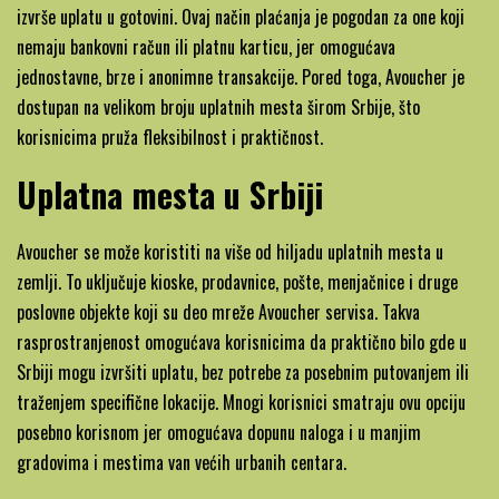
izvrše uplatu u gotovini. Ovaj način plaćanja je pogodan za one koji
nemaju bankovni račun ili platnu karticu, jer omogućava
jednostavne, brze i anonimne transakcije. Pored toga, Avoucher je
dostupan na velikom broju uplatnih mesta širom Srbije, što
korisnicima pruža fleksibilnost i praktičnost.
Uplatna mesta u Srbiji
Avoucher se može koristiti na više od hiljadu uplatnih mesta u
zemlji. To uključuje kioske, prodavnice, pošte, menjačnice i druge
poslovne objekte koji su deo mreže Avoucher servisa. Takva
rasprostranjenost omogućava korisnicima da praktično bilo gde u
Srbiji mogu izvršiti uplatu, bez potrebe za posebnim putovanjem ili
traženjem specifične lokacije. Mnogi korisnici smatraju ovu opciju
posebno korisnom jer omogućava dopunu naloga i u manjim
gradovima i mestima van većih urbanih centara.