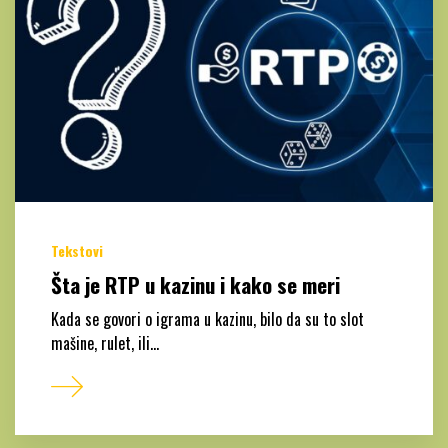
Tekstovi
Šta je RTP u kazinu i kako se meri
Kada se govori o igrama u kazinu, bilo da su to slot
mašine, rulet, ili…