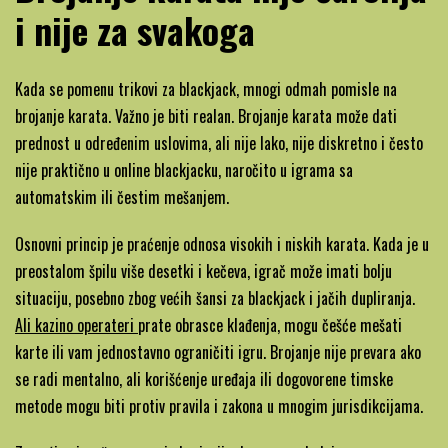
i nije za svakoga
Kada se pomenu trikovi za blackjack, mnogi odmah pomisle na
brojanje karata. Važno je biti realan. Brojanje karata može dati
prednost u određenim uslovima, ali nije lako, nije diskretno i često
nije praktično u online blackjacku, naročito u igrama sa
automatskim ili čestim mešanjem.
Osnovni princip je praćenje odnosa visokih i niskih karata. Kada je u
preostalom špilu više desetki i kečeva, igrač može imati bolju
situaciju, posebno zbog većih šansi za blackjack i jačih dupliranja.
-
Ali kazino operateri
prate obrasce klađenja, mogu češće mešati
Kako
karte ili vam jednostavno ograničiti igru. Brojanje nije prevara ako
igrati
se radi mentalno, ali korišćenje uređaja ili dogovorene timske
blackjack
metode mogu biti protiv pravila i zakona u mnogim jurisdikcijama.