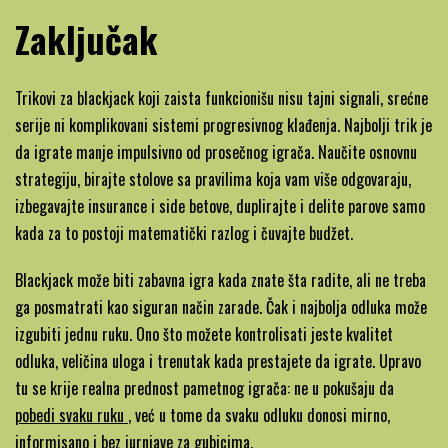
Zaključak
Trikovi za blackjack koji zaista funkcionišu nisu tajni signali, srećne
serije ni komplikovani sistemi progresivnog klađenja. Najbolji trik je
da igrate manje impulsivno od prosečnog igrača. Naučite osnovnu
strategiju, birajte stolove sa pravilima koja vam više odgovaraju,
izbegavajte insurance i side betove, duplirajte i delite parove samo
kada za to postoji matematički razlog i čuvajte budžet.
Blackjack može biti zabavna igra kada znate šta radite, ali ne treba
ga posmatrati kao siguran način zarade. Čak i najbolja odluka može
izgubiti jednu ruku. Ono što možete kontrolisati jeste kvalitet
odluka, veličina uloga i trenutak kada prestajete da igrate. Upravo
tu se krije realna prednost pametnog igrača: ne u pokušaju da
-
pobedi svaku ruku
, već u tome da svaku odluku donosi mirno,
Kako
informisano i bez jurnjave za gubicima.