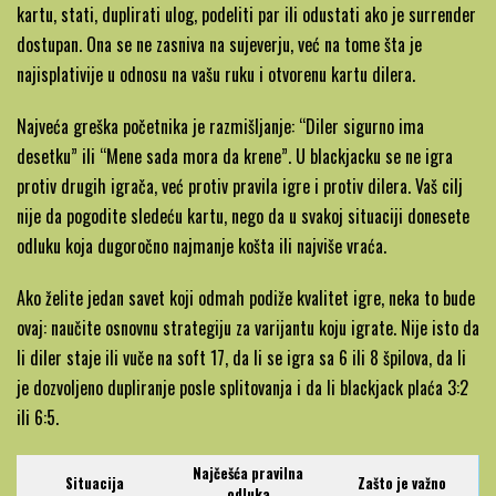
Blackjack
kartu, stati, duplirati ulog, podeliti par ili odustati ako je surrender
strategija
dostupan. Ona se ne zasniva na sujeverju, već na tome šta je
najisplativije u odnosu na vašu ruku i otvorenu kartu dilera.
Najveća greška početnika je razmišljanje: “Diler sigurno ima
desetku” ili “Mene sada mora da krene”. U blackjacku se ne igra
protiv drugih igrača, već protiv pravila igre i protiv dilera. Vaš cilj
nije da pogodite sledeću kartu, nego da u svakoj situaciji donesete
odluku koja dugoročno najmanje košta ili najviše vraća.
Ako želite jedan savet koji odmah podiže kvalitet igre, neka to bude
ovaj: naučite osnovnu strategiju za varijantu koju igrate. Nije isto da
li diler staje ili vuče na soft 17, da li se igra sa 6 ili 8 špilova, da li
je dozvoljeno dupliranje posle splitovanja i da li blackjack plaća 3:2
ili 6:5.
Najčešća pravilna
Situacija
Zašto je važno
odluka