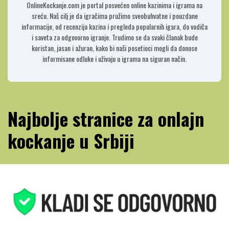
OnlineKockanje.com je portal posvećen online kazinima i igrama na
sreću. Naš cilj je da igračima pružimo sveobuhvatne i pouzdane
informacije, od recenzija kazina i pregleda popularnih igara, do vodiča
i saveta za odgovorno igranje. Trudimo se da svaki članak bude
koristan, jasan i ažuran, kako bi naši posetioci mogli da donose
informisane odluke i uživaju u igrama na siguran način.
Najbolje stranice za onlajn
kockanje u Srbiji