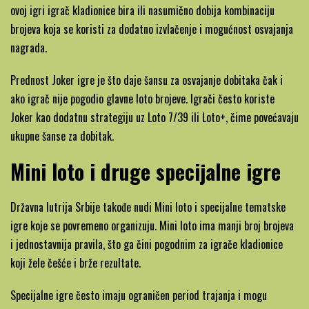
ovoj igri igrač kladionice bira ili nasumično dobija kombinaciju
brojeva koja se koristi za dodatno izvlačenje i mogućnost osvajanja
nagrada.
Prednost Joker igre je što daje šansu za osvajanje dobitaka čak i
ako igrač nije pogodio glavne loto brojeve. Igrači često koriste
Joker kao dodatnu strategiju uz Loto 7/39 ili Loto+, čime povećavaju
ukupne šanse za dobitak.
Mini loto i druge specijalne igre
Državna lutrija Srbije takođe nudi Mini loto i specijalne tematske
igre koje se povremeno organizuju. Mini loto ima manji broj brojeva
i jednostavnija pravila, što ga čini pogodnim za igrače kladionice
koji žele češće i brže rezultate.
Specijalne igre često imaju ograničen period trajanja i mogu