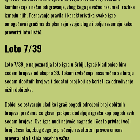
kombinacija i način odigravanja, zbog čega je važno razumeti razlike
između njih. Poznavanje pravila i karakteristika svake igre
omogućava igračima da planiraju svoje uloge i bolje razumeju kako
proveriti loto listić.
Loto 7/39
Loto 7/39 je najpoznatija loto igra u Srbiji. Igrač kladionice bira
sedam brojeva od ukupno 39. Tokom izvlačenja, nasumično se biraju
sedam dobitnih brojeva i dodatni broj koji se koristi za određivanje
nižih dobitaka.
Dobici se ostvaruju ukoliko igrač pogodi određeni broj dobitnih
brojeva, pri čemu se glavni jackpot dodeljuje igraču koji pogodi svih
sedam brojeva. Ova igra nudi najveće nagrade i često privlači veći
broj učesnika, zbog čega je praćenje rezultata i pravovremena
provera loto listića posebno važna.