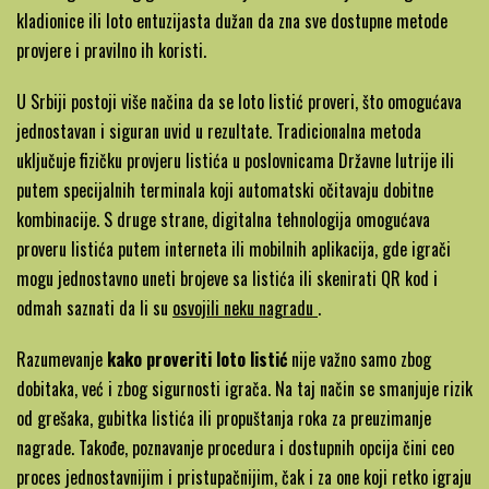
kladionice ili loto entuzijasta dužan da zna sve dostupne metode
provjere i pravilno ih koristi.
U Srbiji postoji više načina da se loto listić proveri, što omogućava
jednostavan i siguran uvid u rezultate. Tradicionalna metoda
uključuje fizičku provjeru listića u poslovnicama Državne lutrije ili
putem specijalnih terminala koji automatski očitavaju dobitne
kombinacije. S druge strane, digitalna tehnologija omogućava
proveru listića putem interneta ili mobilnih aplikacija, gde igrači
mogu jednostavno uneti brojeve sa listića ili skenirati QR kod i
-
odmah saznati da li su
osvojili neku nagradu
.
Kako
Razumevanje
kako proveriti loto listić
nije važno samo zbog
osvojiti
dobitaka, već i zbog sigurnosti igrača. Na taj način se smanjuje rizik
loto
od grešaka, gubitka listića ili propuštanja roka za preuzimanje
nagrade. Takođe, poznavanje procedura i dostupnih opcija čini ceo
proces jednostavnijim i pristupačnijim, čak i za one koji retko igraju