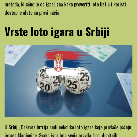
metoda, ključno je da igrač zna kako proveriti loto listić i koristi
dostupne alate na pravi način.
Vrste loto igara u Srbiji
U Srbiji, Državna lutrija nudi nekoliko loto igara koje privlače pažnju
igrača kladionice. Svaka igra ima svoja pravila, broj dobitnih