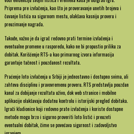
vodi evidenciju svojih listića i vremena kada je odigrao igru.
Priprema pre izvlačenja, kao što je proveravanje unetih brojeva i
čuvanje listića na sigurnom mestu, olakšava kasniju proveru i
preuzimanje nagrada.
Takođe, važno je da igrač redovno prati termine izvlačenja i
eventualne promene u rasporedu, kako ne bi propustio priliku za
dobitak. Korišćenje RTS-a kao primarnog izvora informacija
garantuje tačnost i pouzdanost rezultata.
Praćenje loto izvlačenja u Srbiji je jednostavno i dostupno svima, ali
zahteva disciplinu i pravovremenu proveru. RTS predstavlja pouzdan
kanal za dobijanje rezultata uživo, dok web stranice i mobilne
aplikacije olakšavaju dodatnu kontrolu i istorijski pregled dobitaka.
Igrači kladionice koji redovno prate izvlačenja i koriste dostupne
metode mogu brzo i sigurno proveriti loto listić i preuzeti
eventualni dobitak, čime se povećava sigurnost i zadovoljstvo
igranjem.