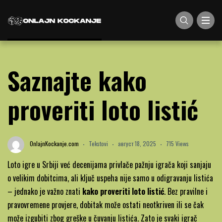
Saznajte kako
proveriti loto listić
OnlajnKockanje.com
Tekstovi
август 18, 2025
715 Views
Loto igre u Srbiji već decenijama privlače pažnju igrača koji sanjaju
o velikim dobitcima, ali ključ uspeha nije samo u odigravanju listića
– jednako je važno znati
kako proveriti loto listić
. Bez pravilne i
pravovremene provjere, dobitak može ostati neotkriven ili se čak
može izgubiti zbog greške u čuvanju listića. Zato je svaki igrač