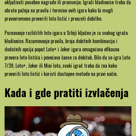
uključivati posebne nagrade ili promocije. Igrači kladionice treba da
obrate pažnju na pravila i termine ovih igara kako bi mogli
pravovremeno proveriti loto listić i preuzeti dobitke.
Poznavanje različitih loto igara u Srbiji ključno je za svakog igrača
kladionice. Razumevanje pravila, broja dobitnih kombinacija i
dodatnih opcija poput Loto+ i Joker igara omogućava efikasnu
proveru loto listića i povećava šanse za dobitak. Bilo da se igra Loto
7/39, Loto+, Joker ili Mini loto, svaki igrač treba da zna kako
proveriti loto listić i koristi dostupne metode na pravi način.
Kada i gde pratiti izvlačenja