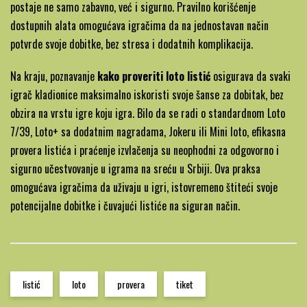
postaje ne samo zabavno, već i sigurno. Pravilno korišćenje
dostupnih alata omogućava igračima da na jednostavan način
potvrde svoje dobitke, bez stresa i dodatnih komplikacija.
Na kraju, poznavanje
kako proveriti loto listić
osigurava da svaki
igrač kladionice maksimalno iskoristi svoje šanse za dobitak, bez
obzira na vrstu igre koju igra. Bilo da se radi o standardnom Loto
7/39, Loto+ sa dodatnim nagradama, Jokeru ili Mini loto, efikasna
provera listića i praćenje izvlačenja su neophodni za odgovorno i
sigurno učestvovanje u igrama na sreću u Srbiji. Ova praksa
omogućava igračima da uživaju u igri, istovremeno štiteći svoje
potencijalne dobitke i čuvajući listiće na siguran način.
listić
loto
provera
tiket