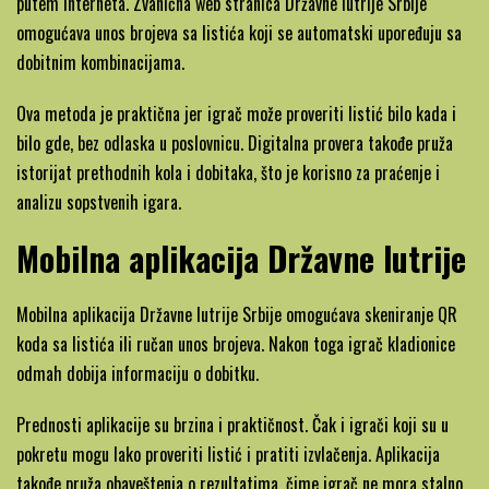
putem interneta. Zvanična web stranica Državne lutrije Srbije
omogućava unos brojeva sa listića koji se automatski upoređuju sa
dobitnim kombinacijama.
Ova metoda je praktična jer igrač može proveriti listić bilo kada i
bilo gde, bez odlaska u poslovnicu. Digitalna provera takođe pruža
istorijat prethodnih kola i dobitaka, što je korisno za praćenje i
analizu sopstvenih igara.
Mobilna aplikacija Državne lutrije
Mobilna aplikacija Državne lutrije Srbije omogućava skeniranje QR
koda sa listića ili ručan unos brojeva. Nakon toga igrač kladionice
odmah dobija informaciju o dobitku.
Prednosti aplikacije su brzina i praktičnost. Čak i igrači koji su u
pokretu mogu lako proveriti listić i pratiti izvlačenja. Aplikacija
takođe pruža obaveštenja o rezultatima, čime igrač ne mora stalno