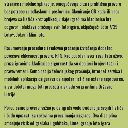
stranice i mobilne aplikacije, omogućavaju brzu i praktičnu proveru
bez potrebe za odlaskom u poslovnicu. Skeniranje QR koda ili unos
brojeva sa listića kroz aplikaciju daje igračima kladionice brz
odgovor i olakšava praćenje svih loto igara, uključujući Loto 7/39,
Loto+, Joker i Mini loto.
Razumevanje procedura i redovno praćenje izvlačenja dodatno
povećava efikasnost provere. RTS, kao pouzdan izvor rezultata uživo,
pruža igračima kladionice sigurnost da su dobijeni brojevi tačni i
pravovremeni. Kombinacija televizijskog praćenja, internet servisa i
mobilnih aplikacija osigurava da nijedan listić ne ostane neproveren,
a svi dobitci mogu biti preuzeti u skladu sa pravilima Državne
lutrije.
Pored same provere, važno je da igrači vode evidenciju svojih listića
i budu upoznati sa rokovima preuzimanja nagrada. Ova disciplina
smanjuje rizik od grešaka i gubitaka, čime igranje loto igara