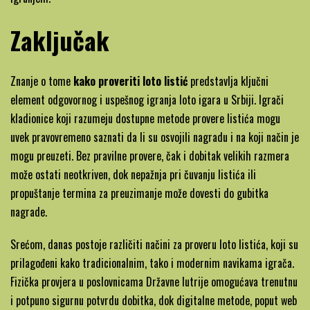
Zaključak
Znanje o tome
kako proveriti loto listić
predstavlja ključni
element odgovornog i uspešnog igranja loto igara u Srbiji. Igrači
kladionice koji razumeju dostupne metode provere listića mogu
uvek pravovremeno saznati da li su osvojili nagradu i na koji način je
mogu preuzeti. Bez pravilne provere, čak i dobitak velikih razmera
može ostati neotkriven, dok nepažnja pri čuvanju listića ili
propuštanje termina za preuzimanje može dovesti do gubitka
nagrade.
Srećom, danas postoje različiti načini za proveru loto listića, koji su
prilagođeni kako tradicionalnim, tako i modernim navikama igrača.
Fizička provjera u poslovnicama Državne lutrije omogućava trenutnu
i potpuno sigurnu potvrdu dobitka, dok digitalne metode, poput web