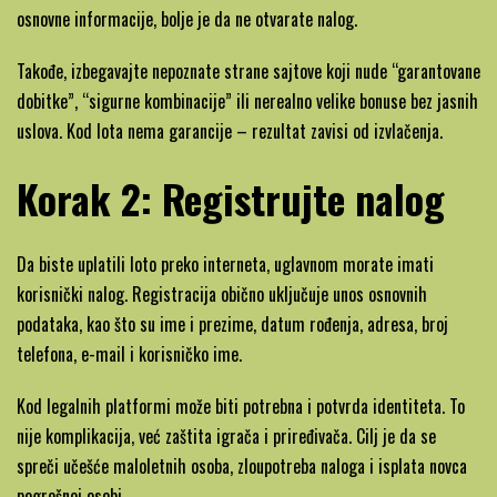
osnovne informacije, bolje je da ne otvarate nalog.
Takođe, izbegavajte nepoznate strane sajtove koji nude “garantovane
dobitke”, “sigurne kombinacije” ili nerealno velike bonuse bez jasnih
uslova. Kod lota nema garancije – rezultat zavisi od izvlačenja.
Korak 2: Registrujte nalog
Da biste uplatili loto preko interneta, uglavnom morate imati
korisnički nalog. Registracija obično uključuje unos osnovnih
podataka, kao što su ime i prezime, datum rođenja, adresa, broj
telefona, e-mail i korisničko ime.
Kod legalnih platformi može biti potrebna i potvrda identiteta. To
nije komplikacija, već zaštita igrača i priređivača. Cilj je da se
spreči učešće maloletnih osoba, zloupotreba naloga i isplata novca
pogrešnoj osobi.