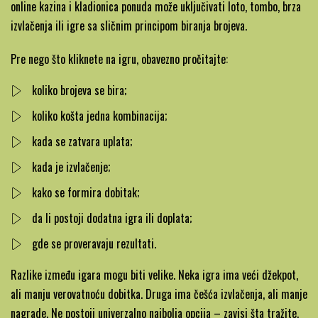
online kazina i kladionica ponuda može uključivati loto, tombo, brza
izvlačenja ili igre sa sličnim principom biranja brojeva.
Pre nego što kliknete na igru, obavezno pročitajte:
koliko brojeva se bira;
koliko košta jedna kombinacija;
kada se zatvara uplata;
kada je izvlačenje;
kako se formira dobitak;
da li postoji dodatna igra ili doplata;
gde se proveravaju rezultati.
Razlike između igara mogu biti velike. Neka igra ima veći džekpot,
ali manju verovatnoću dobitka. Druga ima češća izvlačenja, ali manje
nagrade. Ne postoji univerzalno najbolja opcija – zavisi šta tražite.