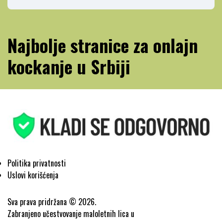
Najbolje stranice za onlajn
kockanje u Srbiji
Politika privatnosti
Uslovi korišćenja
Sva prava pridržana © 2026.
Zabranjeno učestvovanje maloletnih lica u