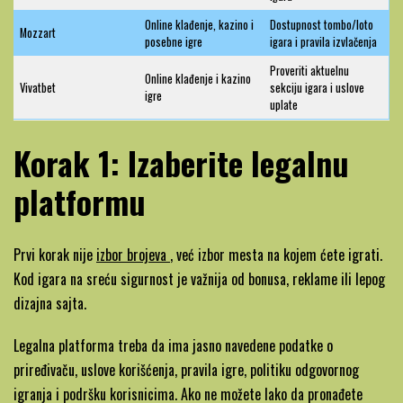
Online klađenje, kazino i
Dostupnost tombo/loto
Mozzart
posebne igre
igara i pravila izvlačenja
Proveriti aktuelnu
Online klađenje i kazino
Vivatbet
sekciju igara i uslove
igre
uplate
Korak 1: Izaberite legalnu
platformu
-
Prvi korak nije
izbor brojeva
, već izbor mesta na kojem ćete igrati.
Kako
Kod igara na sreću sigurnost je važnija od bonusa, reklame ili lepog
odabrati
dizajna sajta.
brojeve
Legalna platforma treba da ima jasno navedene podatke o
za
priređivaču, uslove korišćenja, pravila igre, politiku odgovornog
loto
igranja i podršku korisnicima. Ako ne možete lako da pronađete