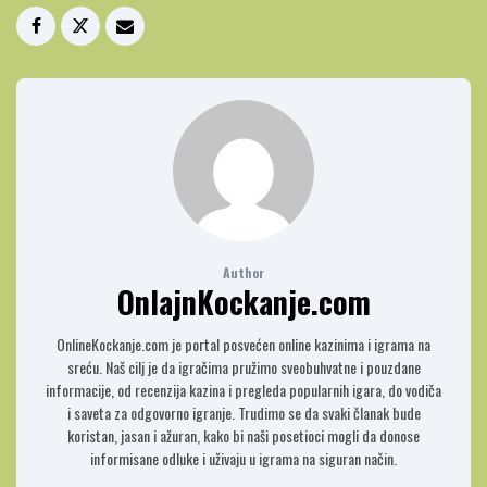
Author
OnlajnKockanje.com
OnlineKockanje.com je portal posvećen online kazinima i igrama na
sreću. Naš cilj je da igračima pružimo sveobuhvatne i pouzdane
informacije, od recenzija kazina i pregleda popularnih igara, do vodiča
i saveta za odgovorno igranje. Trudimo se da svaki članak bude
koristan, jasan i ažuran, kako bi naši posetioci mogli da donose
informisane odluke i uživaju u igrama na siguran način.