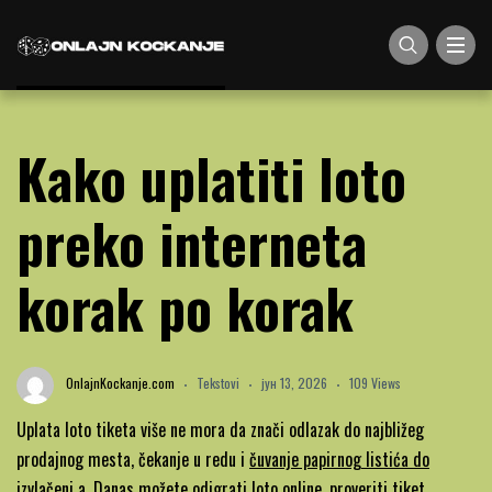
Kako uplatiti loto
preko interneta
korak po korak
OnlajnKockanje.com
Tekstovi
јун 13, 2026
109 Views
Uplata loto tiketa više ne mora da znači odlazak do najbližeg
prodajnog mesta, čekanje u redu i
čuvanje papirnog listića do
-
izvlačenj
a. Danas možete odigrati loto online, proveriti tiket,