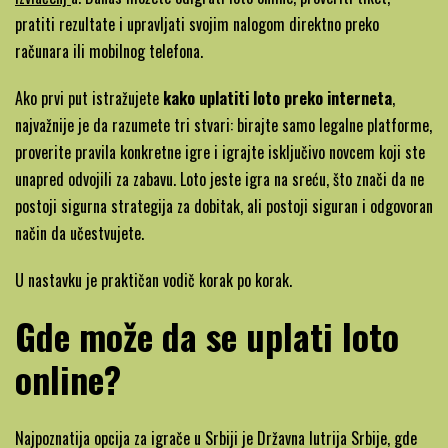
Kako
pratiti rezultate i upravljati svojim nalogom direktno preko
se
računara ili mobilnog telefona.
popunjava
Ako prvi put istražujete
kako uplatiti loto preko interneta
,
loto
najvažnije je da razumete tri stvari: birajte samo legalne platforme,
listic
proverite pravila konkretne igre i igrajte isključivo novcem koji ste
unapred odvojili za zabavu. Loto jeste igra na sreću, što znači da ne
postoji sigurna strategija za dobitak, ali postoji siguran i odgovoran
način da učestvujete.
U nastavku je praktičan vodič korak po korak.
Gde može da se uplati loto
online?
Najpoznatija opcija za igrače u Srbiji je Državna lutrija Srbije, gde