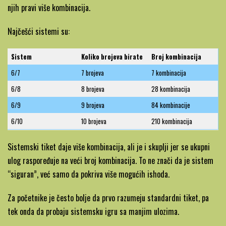
njih pravi više kombinacija.
Najčešći sistemi su:
Sistem
Koliko brojeva birate
Broj kombinacija
6/7
7 brojeva
7 kombinacija
6/8
8 brojeva
28 kombinacija
6/9
9 brojeva
84 kombinacije
6/10
10 brojeva
210 kombinacija
Sistemski tiket daje više kombinacija, ali je i skuplji jer se ukupni
ulog raspoređuje na veći broj kombinacija. To ne znači da je sistem
“siguran”, već samo da pokriva više mogućih ishoda.
Za početnike je često bolje da prvo razumeju standardni tiket, pa
tek onda da probaju sistemsku igru sa manjim ulozima.