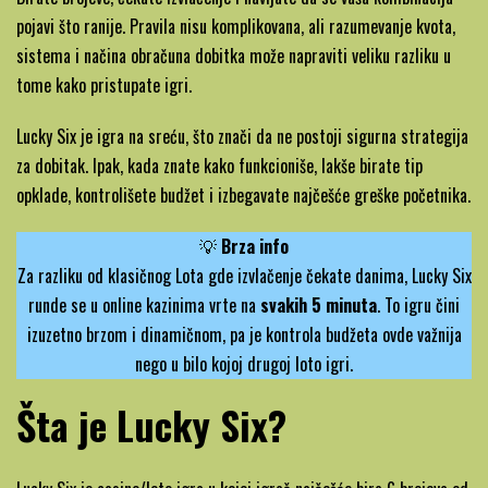
online
pravila
pojavi što ranije. Pravila nisu komplikovana, ali razumevanje kvota,
sistema i načina obračuna dobitka može napraviti veliku razliku u
tome kako pristupate igri.
Lucky Six je igra na sreću, što znači da ne postoji sigurna strategija
za dobitak. Ipak, kada znate kako funkcioniše, lakše birate tip
opklade, kontrolišete budžet i izbegavate najčešće greške početnika.
💡
Brza info
Za razliku od klasičnog Lota gde izvlačenje čekate danima, Lucky Six
runde se u online kazinima vrte na
svakih 5 minuta
. To igru čini
izuzetno brzom i dinamičnom, pa je kontrola budžeta ovde važnija
nego u bilo kojoj drugoj loto igri.
Šta je Lucky Six?