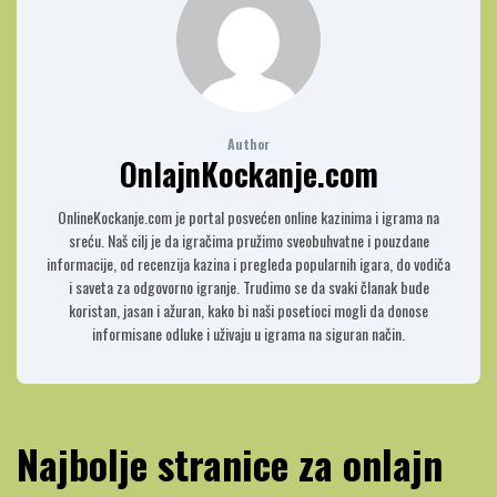
Author
OnlajnKockanje.com
OnlineKockanje.com je portal posvećen online kazinima i igrama na
sreću. Naš cilj je da igračima pružimo sveobuhvatne i pouzdane
informacije, od recenzija kazina i pregleda popularnih igara, do vodiča
i saveta za odgovorno igranje. Trudimo se da svaki članak bude
koristan, jasan i ažuran, kako bi naši posetioci mogli da donose
informisane odluke i uživaju u igrama na siguran način.
Najbolje stranice za onlajn