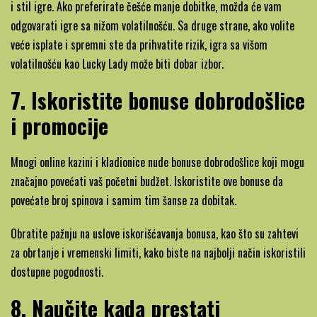
i stil igre. Ako preferirate češće manje dobitke, možda će vam
odgovarati igre sa nižom volatilnošću. Sa druge strane, ako volite
veće isplate i spremni ste da prihvatite rizik, igra sa višom
volatilnošću kao Lucky Lady može biti dobar izbor.
7. Iskoristite bonuse dobrodošlice
i promocije
Mnogi online kazini i kladionice nude bonuse dobrodošlice koji mogu
značajno povećati vaš početni budžet. Iskoristite ove bonuse da
povećate broj spinova i samim tim šanse za dobitak.
Obratite pažnju na uslove iskorišćavanja bonusa, kao što su zahtevi
za obrtanje i vremenski limiti, kako biste na najbolji način iskoristili
dostupne pogodnosti.
8. Naučite kada prestati