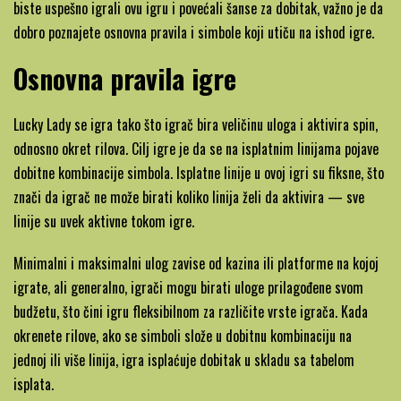
biste uspešno igrali ovu igru i povećali šanse za dobitak, važno je da
dobro poznajete osnovna pravila i simbole koji utiču na ishod igre.
Osnovna pravila igre
Lucky Lady se igra tako što igrač bira veličinu uloga i aktivira spin,
odnosno okret rilova. Cilj igre je da se na isplatnim linijama pojave
dobitne kombinacije simbola. Isplatne linije u ovoj igri su fiksne, što
znači da igrač ne može birati koliko linija želi da aktivira — sve
linije su uvek aktivne tokom igre.
Minimalni i maksimalni ulog zavise od kazina ili platforme na kojoj
igrate, ali generalno, igrači mogu birati uloge prilagođene svom
budžetu, što čini igru fleksibilnom za različite vrste igrača. Kada
okrenete rilove, ako se simboli slože u dobitnu kombinaciju na
jednoj ili više linija, igra isplaćuje dobitak u skladu sa tabelom
isplata.