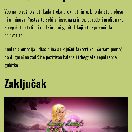
Veoma je važno znati kada treba prekinuti igru, bilo da ste u plusu
ili u minusu. Postavite sebi ciljeve, na primer, određeni profit nakon
kojeg ćete stati, ili maksimalni gubitak koji ste spremni da
prihvatite.
Kontrola emocija i disciplina su ključni faktori koji će vam pomoći
da dugoročno zadržite pozitivan balans i izbegnete nepotrebne
gubitke.
Zaključak