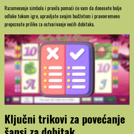
Razumevanje simbola i pravila pomoći će vam da donesete bolje
odluke tokom igre, upravljate svojim budžetom i pravovremeno
prepoznate prilike za ostvarivanje većih dobitaka.
Ključni trikovi za povećanje
šansi za dobitak