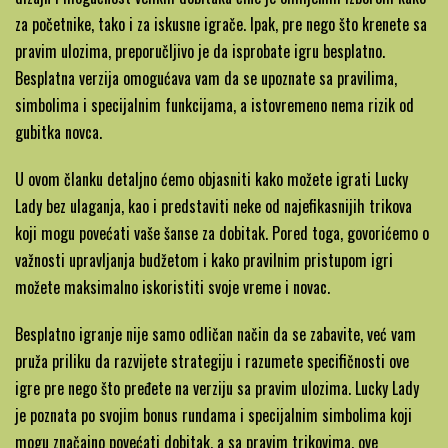
slot
za početnike, tako i za iskusne igrače. Ipak, pre nego što krenete sa
aparate
pravim ulozima, preporučljivo je da isprobate igru besplatno.
Besplatna verzija omogućava vam da se upoznate sa pravilima,
simbolima i specijalnim funkcijama, a istovremeno nema rizik od
gubitka novca.
U ovom članku detaljno ćemo objasniti kako možete igrati Lucky
Lady bez ulaganja, kao i predstaviti neke od najefikasnijih trikova
koji mogu povećati vaše šanse za dobitak. Pored toga, govorićemo o
važnosti upravljanja budžetom i kako pravilnim pristupom igri
možete maksimalno iskoristiti svoje vreme i novac.
Besplatno igranje nije samo odličan način da se zabavite, već vam
pruža priliku da razvijete strategiju i razumete specifičnosti ove
igre pre nego što pređete na verziju sa pravim ulozima. Lucky Lady
je poznata po svojim bonus rundama i specijalnim simbolima koji
mogu značajno povećati dobitak, a sa pravim trikovima, ove