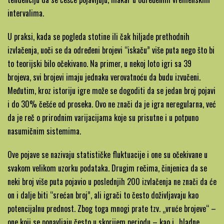
intervalima.
U praksi, kada se pogleda stotine ili čak hiljade prethodnih
izvlačenja, uoči se da određeni brojevi “iskaču” više puta nego što bi
to teorijski bilo očekivano. Na primer, u nekoj loto igri sa 39
brojeva, svi brojevi imaju jednaku verovatnoću da budu izvučeni.
Međutim, kroz istoriju igre može se dogoditi da se jedan broj pojavi
i do 30% češće od proseka. Ovo ne znači da je igra neregularna, već
da je reč o prirodnim varijacijama koje su prisutne i u potpuno
nasumičnim sistemima.
Ove pojave se nazivaju statističke fluktuacije i one su očekivane u
svakom velikom uzorku podataka. Drugim rečima, činjenica da se
neki broj više puta pojavio u poslednjih 200 izvlačenja ne znači da će
on i dalje biti “srećan broj”, ali igrači to često doživljavaju kao
potencijalnu prednost. Zbog toga mnogi prate tzv. „vruće brojeve“ –
one koji se ponavljaju često u skorijem periodu – kao i „hladne