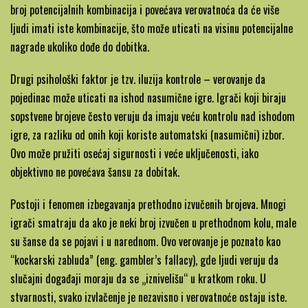
broj potencijalnih kombinacija i povećava verovatnoća da će više
ljudi imati iste kombinacije, što može uticati na visinu potencijalne
nagrade ukoliko dođe do dobitka.
Drugi psihološki faktor je tzv. iluzija kontrole – verovanje da
pojedinac može uticati na ishod nasumične igre. Igrači koji biraju
sopstvene brojeve često veruju da imaju veću kontrolu nad ishodom
igre, za razliku od onih koji koriste automatski (nasumični) izbor.
Ovo može pružiti osećaj sigurnosti i veće uključenosti, iako
objektivno ne povećava šansu za dobitak.
Postoji i fenomen izbegavanja prethodno izvučenih brojeva. Mnogi
igrači smatraju da ako je neki broj izvučen u prethodnom kolu, male
su šanse da se pojavi i u narednom. Ovo verovanje je poznato kao
“kockarski zabluda” (eng. gambler’s fallacy), gde ljudi veruju da
slučajni događaji moraju da se „iznivelišu“ u kratkom roku. U
stvarnosti, svako izvlačenje je nezavisno i verovatnoće ostaju iste.