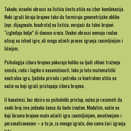
Takođe, vizuelni obrasci na listiću često utiču na izbor kombinacija.
Neki igrači biraju brojeve tako da formiraju geometrijske oblike
(npr. dijagonale, kvadrate) na listiću, verujući da takvi brojevi
“izgledaju bolje” ili donose sreću. Ovakvi obrasci nemaju realan
uticaj na ishod igre, ali mogu učiniti proces igranja zanimljivijim i
ličnijim.
Psihologija izbora brojeva pokazuje koliko su ljudi skloni traženju
smisla, reda i logike u nasumičnosti. Iako je loto matematički
neutralna igra, ljudska priroda i potreba za kontrolom utiču na
način na koji igrači pristupaju izboru brojeva.
U konačnici, bez obzira na psihološki pristup, važno je razumeti da
svaki broj ima jednaku šansu da bude izvučen. Međutim, način na
koji biramo brojeve može učiniti igru zanimljivijom, emotivnijom i
personalizovanom – a to je, za mnoge igrače, deo same čari igranja