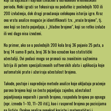
koji su najčešće i najređe izvlačeni u određenom vremenskom
periodu. Neki igrači se fokusiraju na podatke iz poslednjih 100 ili
200 izvlačenja, dok drugi proučavaju celokupnu istoriju igre. Kroz
ovu vrstu analize moguće je identifikovati tzv. „vruće brojeve“, tj.
one koji se često pojavljuju, i „hladne brojeve“, koji se retko izvlače
ili već dugo nisu izvučeni.
Na primer, ako se u poslednjih 200 kola broj 36 pojavio 25 puta, a
broj 14 samo 8 puta, broj 36 bi bio označen kao statistički
učestaliji. Ovi podaci mogu se pronaći na zvaničnim sajtovima
lutrija ili putem specijalizovanih softverskih alata i aplikacija koje
automatski prate i ažuriraju učestalost brojeva.
Takođe, postoje i naprednije metode analize koje uključuju praćenje
parova brojeva koji se često pojavljuju zajedno, učestalost
pojavljivanja neparnih i parnih brojeva, raspodelu brojeva po opsegu
(npr. između 1–10, 11–20 itd.), kao i raspored brojeva po pozicijama
na listiću. Ovakve analize ponekad koriste i matematičari i