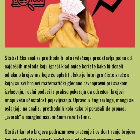
Statistička analiza prethodnih loto izvlačenja predstavlja jednu od
najčešćih metoda koju igrači kladionice koriste kako bi doneli
odluku o brojevima koje će uplatiti. Iako je loto igra čiste sreće u
kojoj su svi brojevi matematički gledano ravnopravni pri svakom
izvlačenju, realni podaci iz prakse pokazuju da određeni brojevi
imaju veću učestalost pojavljivanja. Upravo iz tog razloga, mnogi se
oslanjaju na analizu prethodnih kola kako bi pokušali da pronađu
„uzorak“ u naizgled nasumičnim rezultatima.
Statistika loto brojeva podrazumeva praćenje i evidentiranje brojeva