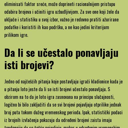
eliminisati faktor sreće, može doprineti racionalnijem pristupu
odabiru brojeva i učiniti igru uzbudljivijom. Za sve one koji žele da
uključe i statistiku u svoj izbor, važno je redovno pratiti ažurirane
podatke i koristiti ih kao podršku, a ne kao jedini kriterijum
prilikom igre.
Da li se učestalo ponavljaju
isti brojevi?
Jedno od najčešćih pitanja koje postavljaju igrači kladionice kada je
u pitanju loto jeste da li se isti brojevi učestalo ponavljaju. S
obzirom na to da je loto igra zasnovana na principu slučajnosti,
logično bi bilo zaključiti da se svi brojevi pojavljuju otprilike jednak
broj puta tokom dužeg vremenskog perioda. Ipak, statistički podaci
iz brojnih izvlačenja pokazuju da određeni brojevi zaista imaju
tendenciju da se češće pojavljuju, makar u određenim vremenskim