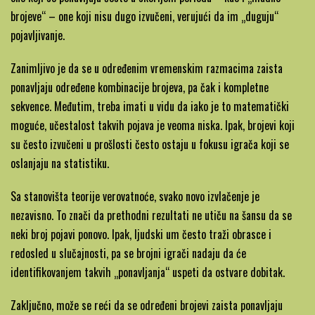
brojeve“ – one koji nisu dugo izvučeni, verujući da im „duguju“
pojavljivanje.
Zanimljivo je da se u određenim vremenskim razmacima zaista
ponavljaju određene kombinacije brojeva, pa čak i kompletne
sekvence. Međutim, treba imati u vidu da iako je to matematički
moguće, učestalost takvih pojava je veoma niska. Ipak, brojevi koji
su često izvučeni u prošlosti često ostaju u fokusu igrača koji se
oslanjaju na statistiku.
Sa stanovišta teorije verovatnoće, svako novo izvlačenje je
nezavisno. To znači da prethodni rezultati ne utiču na šansu da se
neki broj pojavi ponovo. Ipak, ljudski um često traži obrasce i
redosled u slučajnosti, pa se brojni igrači nadaju da će
identifikovanjem takvih „ponavljanja“ uspeti da ostvare dobitak.
Zaključno, može se reći da se određeni brojevi zaista ponavljaju