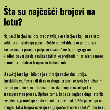
Šta su najčešći brojevi na
lotu?
Najčešći brojevi na lotu predstavljaju one brojeve koji su se kroz
veliki broj izvlačenja pojavili češće od ostalih. Iako je loto igra
zasnovana na principu potpune nasumičnosti, mnogi igrači
kladionice veruju da analiza statistike prethodnih izvlačenja može
pomoći pri odabiru brojeva za buduća kola.
U svakoj loto igri, bilo da je u pitanju nacionalna lutrija,
EuroMillions, Powerball ili neka druga, brojevi se izvlače slučajnim
putem pomoću specijalizovanih uređaja koji obezbeđuju fer i
transparentan proces. Uprkos tome, kada se pogleda duga istorija
izvlačenja, primećuje se da se neki brojevi ipak češće pojavljuju od
drugih. Takvi brojevi nazivaju se „najčešći brojevi na lotu“ i često su