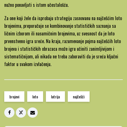
nužno ponavljati s istom učestalošću.
Za one koji žele da isprobaju strategiju zasnovanu na najčešćim loto
brojevima, preporučuje se kombinovanje statističkih saznanja sa
ličnim izborom ili nasumičnim brojevima, uz svesnost da je loto
prvenstveno igra sreće. Na kraju, razumevanje pojma najčešćih loto
brojeva i statističkih obrazaca može igru učiniti zanimljivijom i
sistematičnijom, ali nikada ne treba zaboraviti da je sreća ključni
faktor u svakom izvlačenju.
brojevi
loto
lutrija
najčešći