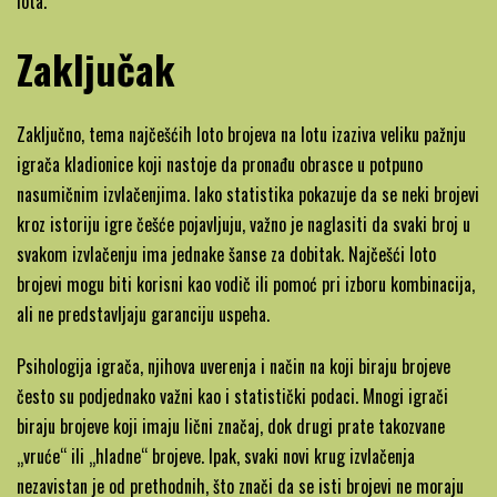
lota.
Zaključak
Zaključno, tema najčešćih loto brojeva na lotu izaziva veliku pažnju
igrača kladionice koji nastoje da pronađu obrasce u potpuno
nasumičnim izvlačenjima. Iako statistika pokazuje da se neki brojevi
kroz istoriju igre češće pojavljuju, važno je naglasiti da svaki broj u
svakom izvlačenju ima jednake šanse za dobitak. Najčešći loto
brojevi mogu biti korisni kao vodič ili pomoć pri izboru kombinacija,
ali ne predstavljaju garanciju uspeha.
Psihologija igrača, njihova uverenja i način na koji biraju brojeve
često su podjednako važni kao i statistički podaci. Mnogi igrači
biraju brojeve koji imaju lični značaj, dok drugi prate takozvane
„vruće“ ili „hladne“ brojeve. Ipak, svaki novi krug izvlačenja
nezavistan je od prethodnih, što znači da se isti brojevi ne moraju