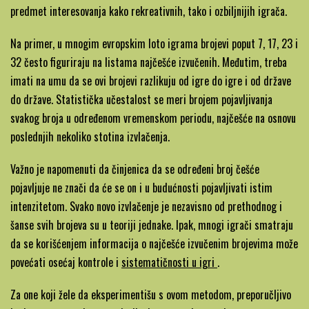
predmet interesovanja kako rekreativnih, tako i ozbiljnijih igrača.
Na primer, u mnogim evropskim loto igrama brojevi poput 7, 17, 23 i
32 često figuriraju na listama najčešće izvučenih. Međutim, treba
imati na umu da se ovi brojevi razlikuju od igre do igre i od države
do države. Statistička učestalost se meri brojem pojavljivanja
svakog broja u određenom vremenskom periodu, najčešće na osnovu
poslednjih nekoliko stotina izvlačenja.
Važno je napomenuti da činjenica da se određeni broj češće
pojavljuje ne znači da će se on i u budućnosti pojavljivati istim
intenzitetom. Svako novo izvlačenje je nezavisno od prethodnog i
šanse svih brojeva su u teoriji jednake. Ipak, mnogi igrači smatraju
da se korišćenjem informacija o najčešće izvučenim brojevima može
-
povećati osećaj kontrole i
sistematičnosti u igri
.
Loto
Za one koji žele da eksperimentišu s ovom metodom, preporučljivo
sistemi