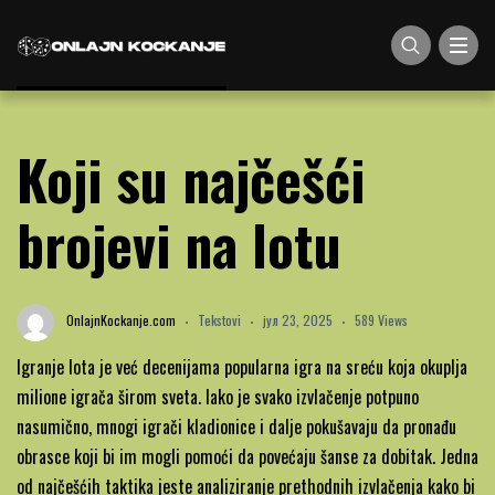
Koji su najčešći
brojevi na lotu
OnlajnKockanje.com
Tekstovi
јул 23, 2025
589 Views
Igranje lota je već decenijama popularna igra na sreću koja okuplja
milione igrača širom sveta. Iako je svako izvlačenje potpuno
nasumično, mnogi igrači kladionice i dalje pokušavaju da pronađu
obrasce koji bi im mogli pomoći da povećaju šanse za dobitak. Jedna
od najčešćih taktika jeste analiziranje prethodnih izvlačenja kako bi