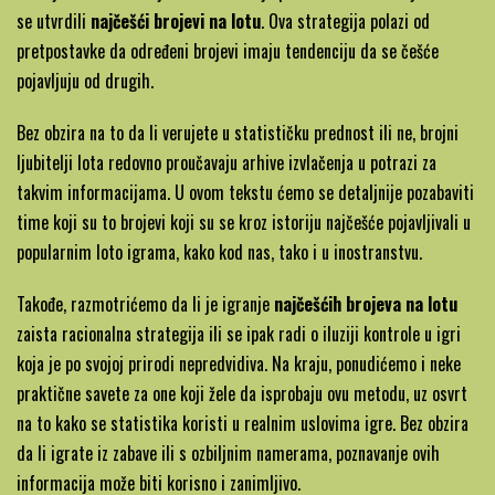
se utvrdili
najčešći brojevi na lotu
. Ova strategija polazi od
pretpostavke da određeni brojevi imaju tendenciju da se češće
pojavljuju od drugih.
Bez obzira na to da li verujete u statističku prednost ili ne, brojni
ljubitelji lota redovno proučavaju arhive izvlačenja u potrazi za
takvim informacijama. U ovom tekstu ćemo se detaljnije pozabaviti
time koji su to brojevi koji su se kroz istoriju najčešće pojavljivali u
popularnim loto igrama, kako kod nas, tako i u inostranstvu.
Takođe, razmotrićemo da li je igranje
najčešćih brojeva na lotu
zaista racionalna strategija ili se ipak radi o iluziji kontrole u igri
koja je po svojoj prirodi nepredvidiva. Na kraju, ponudićemo i neke
praktične savete za one koji žele da isprobaju ovu metodu, uz osvrt
na to kako se statistika koristi u realnim uslovima igre. Bez obzira
da li igrate iz zabave ili s ozbiljnim namerama, poznavanje ovih
informacija može biti korisno i zanimljivo.