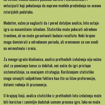
entuzijasti koji pokušavaju da naprave modele predviđanja na osnovu
istorijskih podataka.
Međutim, važno je naglasiti da i pored detaljne analize, loto ostaje
igra sa nasumičnim ishodom. Statistika može pokazati određene
trendove, ali ne može garantovati buduće rezultate. Neki brojevi
mogu dominirati u određenom periodu, ali vremenom se sve svodi
na verovatnoću i sreću.
Za mnoge igrače kladionice, analiza prethodnih izvlačenja nije nužno
alat za povećanje šanse za dobitak, već način da igri pristupe
sistematičnije, sa osećajem strategije. Korišćenjem statistike
mogu smanjiti subjektivne faktore kao što su lične preferencije,
datumi rođenja ili praznoverja.
U krajnjoj liniji, analiza statistike iz prethodnih loto izvlačenja može
biti koristan i zanimljiv dodatak samom procesu igre. Iako ne može