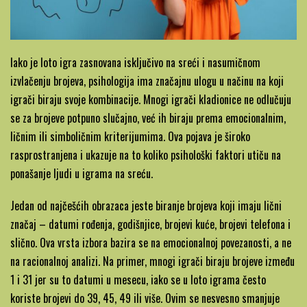
Iako je loto igra zasnovana isključivo na sreći i nasumičnom
izvlačenju brojeva, psihologija ima značajnu ulogu u načinu na koji
igrači biraju svoje kombinacije. Mnogi igrači kladionice ne odlučuju
se za brojeve potpuno slučajno, već ih biraju prema emocionalnim,
ličnim ili simboličnim kriterijumima. Ova pojava je široko
rasprostranjena i ukazuje na to koliko psihološki faktori utiču na
ponašanje ljudi u igrama na sreću.
Jedan od najčešćih obrazaca jeste biranje brojeva koji imaju lični
značaj – datumi rođenja, godišnjice, brojevi kuće, brojevi telefona i
slično. Ova vrsta izbora bazira se na emocionalnoj povezanosti, a ne
na racionalnoj analizi. Na primer, mnogi igrači biraju brojeve između
1 i 31 jer su to datumi u mesecu, iako se u loto igrama često
koriste brojevi do 39, 45, 49 ili više. Ovim se nesvesno smanjuje