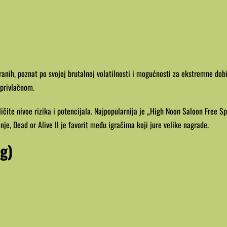
reiranih, poznat po svojoj brutalnoj volatilnosti i mogućnosti za ekstremne 
 privlačnom.
ičite nivoe rizika i potencijala. Najpopularnija je „High Noon Saloon Free Spi
je, Dead or Alive II je favorit među igračima koji jure velike nagrade.
g)