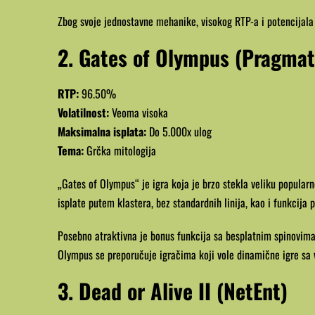
Zbog svoje jednostavne mehanike, visokog RTP-a i potencijala z
2.
Gates of Olympus (Pragmat
RTP:
96.50%
Volatilnost:
Veoma visoka
Maksimalna isplata:
Do 5.000x ulog
Tema:
Grčka mitologija
„Gates of Olympus“ je igra koja je brzo stekla veliku popularn
isplate putem klastera, bez standardnih linija, kao i funkcij
Posebno atraktivna je bonus funkcija sa besplatnim spinovima,
Olympus se preporučuje igračima koji vole dinamične igre sa 
3.
Dead or Alive II (NetEnt)