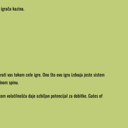
 igrača kazina.
rati vas tokom cele igre. Ono što ovu igru izdvaja jeste sistem
dnom spinu.
om volatilnošću daje ozbiljan potencijal za dobitke. Gates of