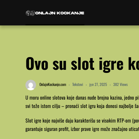
Ovo su slot igre k
OnlajnKockanje.com
Tekstovi
јул 27, 2025
382 Views
U moru online slotova koje danas nude brojna kazina, jedno p
svi teže istom cilju – pronaći slot igru koja donosi najbolje ša
Slot igre koje najviše daju karakterišu se visokim RTP-om (p
garantuje siguran profit, izbor prave igre može značajno uticat