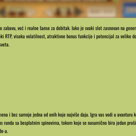
o zabavu, već i realne šanse za dobitak. Iako je svaki slot zasnovan na gene
oki RTP, visoka volatilnost, atraktivne bonus funkcije i potencijal za velike 
sveta.
mena i bez sumnje jedna od onih koje najviše daju. Igra vas vodi u avanturu k
onus runda sa besplatnim spinovima, tokom koje se nasumično bira jedan proš
de-a.