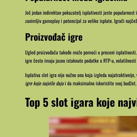
Još jedan indirektan pokazatelj isplativosti jeste popularnost 
zanimljiv gameplay i potencijal za velike isplate. Igrači najče
Proizvođač igre
Ugled proizvođača takođe može pomoći u proceni isplativosti. 
igre često imaju jasno istaknute podatke o RTP-u, volatilnosti
Isplativa slot igra nije nužno ona koja izgleda najatraktivni
igre koje najviše daju
i da maksimalno iskoristite svoj budžet. 
Top 5 slot igara koje najv