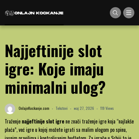
Najjeftinije slot
igre: Koje imaju
minimalni ulog?
OnlajnKockanje.com
Tekstovi
мај 27, 2026
119 Views
Traženje
najjeftinije slot igre
ne znači traženje igre koja “najlakše
plaća”, već igre u kojoj možete igrati sa malim ulogom po spinu,
jasnim pravilima i kontrolisanim budžetom. Za igrače u Srbiji to je