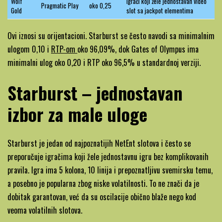
Wolf
Igrači koji žele jednostavan video
Pragmatic Play
oko 0,25
Gold
slot sa jackpot elementima
Ovi iznosi su orijentacioni. Starburst se često navodi sa minimalnim
-
ulogom 0,10 i
RTP-om
oko 96,09%, dok Gates of Olympus ima
Sta
minimalni ulog oko 0,20 i RTP oko 96,5% u standardnoj verziji.
je
Starburst – jednostavan
rtp
izbor za male uloge
Starburst je jedan od najpoznatijih NetEnt slotova i često se
preporučuje igračima koji žele jednostavnu igru bez komplikovanih
pravila. Igra ima 5 kolona, 10 linija i prepoznatljivu svemirsku temu,
a posebno je popularna zbog niske volatilnosti. To ne znači da je
dobitak garantovan, već da su oscilacije obično blaže nego kod
veoma volatilnih slotova.