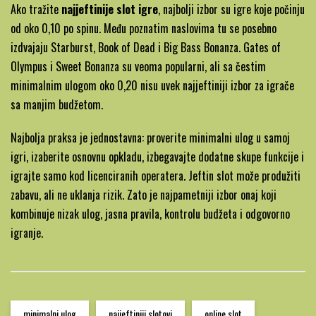
Ako tražite
najjeftinije slot igre
, najbolji izbor su igre koje počinju
od oko 0,10 po spinu. Među poznatim naslovima tu se posebno
izdvajaju Starburst, Book of Dead i Big Bass Bonanza. Gates of
Olympus i Sweet Bonanza su veoma popularni, ali sa čestim
minimalnim ulogom oko 0,20 nisu uvek najjeftiniji izbor za igrače
sa manjim budžetom.
Najbolja praksa je jednostavna: proverite minimalni ulog u samoj
igri, izaberite osnovnu opkladu, izbegavajte dodatne skupe funkcije i
igrajte samo kod licenciranih operatera. Jeftin slot može produžiti
zabavu, ali ne uklanja rizik. Zato je najpametniji izbor onaj koji
kombinuje nizak ulog, jasna pravila, kontrolu budžeta i odgovorno
igranje.
minimalni ulog
najjeftiniji slotovi
online slot