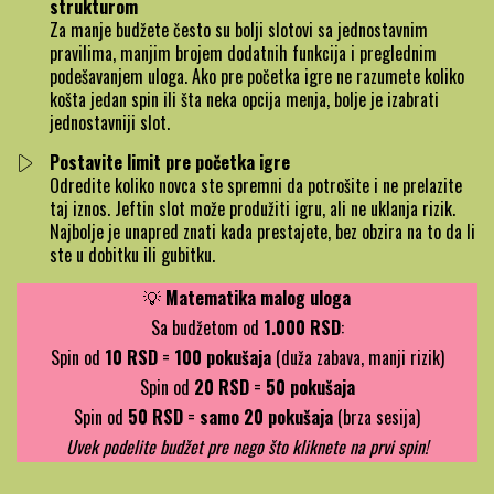
strukturom
Za manje budžete često su bolji slotovi sa jednostavnim
pravilima, manjim brojem dodatnih funkcija i preglednim
podešavanjem uloga. Ako pre početka igre ne razumete koliko
košta jedan spin ili šta neka opcija menja, bolje je izabrati
jednostavniji slot.
Postavite limit pre početka igre
Odredite koliko novca ste spremni da potrošite i ne prelazite
taj iznos. Jeftin slot može produžiti igru, ali ne uklanja rizik.
Najbolje je unapred znati kada prestajete, bez obzira na to da li
ste u dobitku ili gubitku.
💡
Matematika malog uloga
Sa budžetom od
1.000 RSD
:
Spin od
10 RSD
=
100 pokušaja
(duža zabava, manji rizik)
Spin od
20 RSD
=
50 pokušaja
Spin od
50 RSD
=
samo 20 pokušaja
(brza sesija)
Uvek podelite budžet pre nego što kliknete na prvi spin!