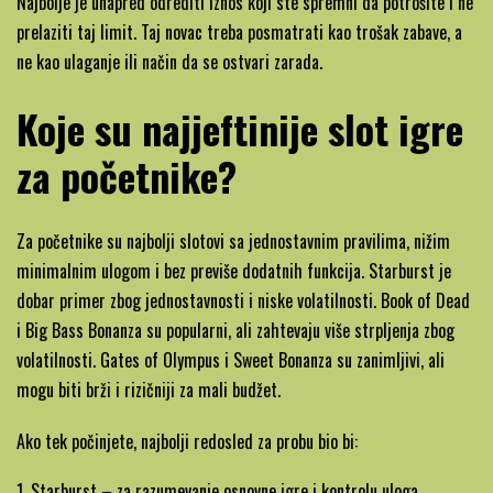
Najbolje je unapred odrediti iznos koji ste spremni da potrošite i ne
prelaziti taj limit. Taj novac treba posmatrati kao trošak zabave, a
ne kao ulaganje ili način da se ostvari zarada.
Koje su najjeftinije slot igre
za početnike?
Za početnike su najbolji slotovi sa jednostavnim pravilima, nižim
minimalnim ulogom i bez previše dodatnih funkcija. Starburst je
dobar primer zbog jednostavnosti i niske volatilnosti. Book of Dead
i Big Bass Bonanza su popularni, ali zahtevaju više strpljenja zbog
volatilnosti. Gates of Olympus i Sweet Bonanza su zanimljivi, ali
mogu biti brži i rizičniji za mali budžet.
Ako tek počinjete, najbolji redosled za probu bio bi:
Starburst – za razumevanje osnovne igre i kontrolu uloga.