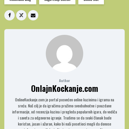
Author
OnlajnKockanje.com
OnlineKockanje.com je portal posvećen online kazinima i igrama na
sreću. Naš cilj je da igračima pružimo sveobuhvatne i pouzdane
informacije, od recenzija kazina i pregleda popularnih igara, do vodiča
i saveta za odgovorno igranje. Trudimo se da svaki članak bude
koristan, jasan i ažuran, kako bi naši posetioci mogli da donose