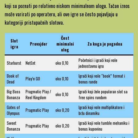
koji su poznati po relativno niskom minimalnom ulogu. Tačan iznos
može varirati po operateru, ali ove igre se često pojavljuju u
kategoriji pristupačnih slotova.
Čest
Slot
Provajder
minimalni
Za koga je pogodna
igra
ulog
Početnici i igrači koji vole
Starburst
NetEnt
oko 0,10
jednostavnu igru
Book of
Igrači koji vole “book” format i
Play’n GO
oko 0,10
Dead
bonus runde
Big Bass
Pragmatic Play /
Igrači koji žele popularan slot sa
oko 0,10
Bonanza
Reel Kingdom
free spins rundom
Gates of
Igrači koji vole multiplikatore i
Pragmatic Play
oko 0,20
Olympus
bržu dinamiku
Sweet
Igrači koji vole tumble mehaniku i
Pragmatic Play
oko 0,20
Bonanza
bonus kupovinu